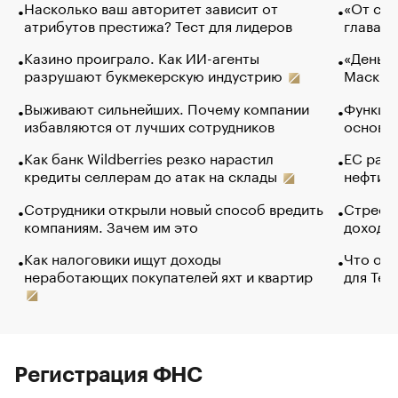
Насколько ваш авторитет зависит от
«От спо
атрибутов престижа? Тест для лидеров
глава к
Казино проиграло. Как ИИ-агенты
«Деньги
разрушают букмекерскую индустрию
Маск в 
Выживают сильнейших. Почему компании
Функции
избавляются от лучших сотрудников
основ э
Как банк Wildberries резко нарастил
ЕС раз
кредиты селлерам до атак на склады
нефти —
Сотрудники открыли новый способ вредить
Стресс 
компаниям. Зачем им это
доходов
Как налоговики ищут доходы
Что обв
неработающих покупателей яхт и квартир
для Tel
Регистрация ФНС