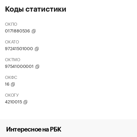
Коды статистики
ОКПО
0171880536
ОКАТО
97241501000
ОКТМО
97541000001
ОКФС
16
ОКОГУ
4210015
Интересное на РБК