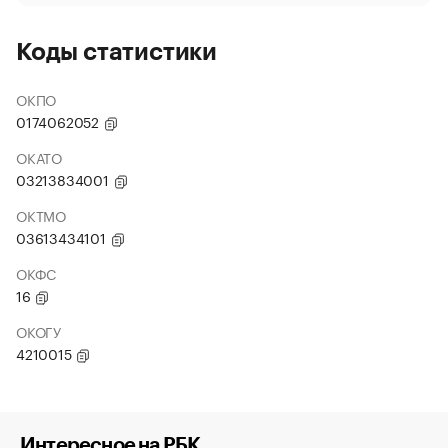
Коды статистики
ОКПО
0174062052
ОКАТО
03213834001
ОКТМО
03613434101
ОКФС
16
ОКОГУ
4210015
Интересное на РБК