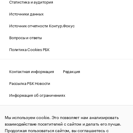
Статистика и аудитория
Источники данных
Источник отчетности Контур.Фокус
Вопросы и ответы
Политика Cookies РБК
Контактная информация
Редакция
Рассылка РБК Новости
Информация об ограничениях
Правовая информация
О соблюдении авторских прав
Мы используем cookie. Это позволяет нам анализировать
© АО «РОСБИЗНЕСКОНСАЛТИНГ»,
1995–2026.
Сообщения
и материалы информационного агентства «РБК»
взаимодействие посетителей с сайтом и делать его лучше.
(зарегистрировано Федеральной службой по надзору в сфере
Продолжая пользоваться сайтом, вы соглашаетесь с
связи, информационных технологий и массовых