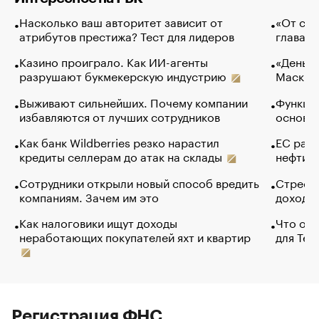
Насколько ваш авторитет зависит от
«От спо
атрибутов престижа? Тест для лидеров
глава к
Казино проиграло. Как ИИ-агенты
«Деньги
разрушают букмекерскую индустрию
Маск в 
Выживают сильнейших. Почему компании
Функции
избавляются от лучших сотрудников
основ э
Как банк Wildberries резко нарастил
ЕС раз
кредиты селлерам до атак на склады
нефти —
Сотрудники открыли новый способ вредить
Стресс 
компаниям. Зачем им это
доходов
Как налоговики ищут доходы
Что обв
неработающих покупателей яхт и квартир
для Tel
Регистрация ФНС