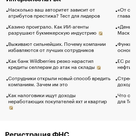
Насколько ваш авторитет зависит от
«От спо
атрибутов престижа? Тест для лидеров
глава к
Казино проиграло. Как ИИ-агенты
«Деньги
разрушают букмекерскую индустрию
Маск в 
Выживают сильнейших. Почему компании
Функции
избавляются от лучших сотрудников
основ э
Как банк Wildberries резко нарастил
ЕС раз
кредиты селлерам до атак на склады
нефти —
Сотрудники открыли новый способ вредить
Стресс 
компаниям. Зачем им это
доходов
Как налоговики ищут доходы
Что обв
неработающих покупателей яхт и квартир
для Tel
Регистрация ФНС