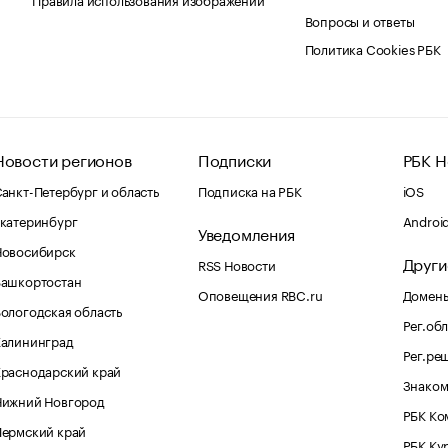
Вопросы и ответы
Политика Cookies РБК
Новости регионов
Подписки
РБК Н
анкт-Петербург и область
Подписка на РБК
iOS
катеринбург
Androi
Уведомления
Новосибирск
Други
RSS Новости
Башкортостан
Оповещения RBC.ru
Домены
ологодская область
Рег.об
Калининград
Рег.ре
раснодарский край
Знаком
Нижний Новгород
РБК Ко
Пермский край
РБК Ку