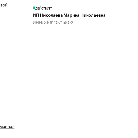
овой
ДЕЙСТВУЕТ
ИП Николаева Марина Николаевна
ИНН: 366110715802
ованная