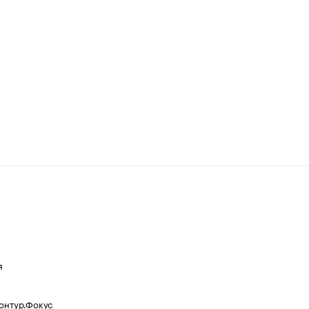
я
Контур.Фокус