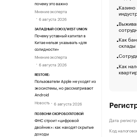
почему это важно
Казино
Мнение эксперта
индуст
6 августа 2026
Выжива
сотруд
ЗАПАДНЫЙ СОЮЗ/WEST UNION
Почему уставный капитал в
Как бан
Китае нельзя указывать «для
склады
солидности»
Сотрудн
Мнение эксперта
6 августа 2026
Как нал
кварти
RESTORE:
Пользователи Apple не уходят из
экосистемы, но рассматривают
Android
Новость
6 августа 2026
Регист
ПОЗВОНИ СКОРОБОГАТОВОЙ
Дата регистр
ФНС строит «цифровой
двойник»: как находят скрытые
Код налогово
доходы