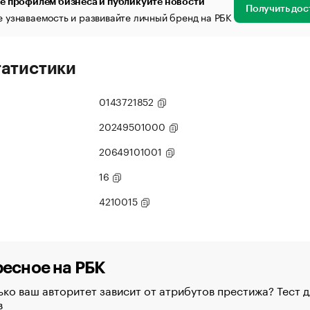
е профилем бизнеса и публикуйте новости
Получить дос
 узнаваемость и развивайте личный бренд на РБК
татистики
0143721852
20249501000
20649101001
16
4210015
есное на РБК
ко ваш авторитет зависит от атрибутов престижа? Тест д
в