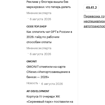
Реклама у блогера вышла без
маркировки: что теперь делать
49.41.2
Мнение эксперта
Перевозка гр
6 августа 2026
неспециализ
автотранспо
CODE-TOP.SHOP
Как оплатить чат GPT в России в
2026: гайд по рабочим
способам оплаты
Мнение эксперта
6 августа 2026
GMONIT
GMONIT отметили на карте
CNews «Импортозамещение в
банках — 2026»
Новость
6 августа 2026
AFI DEVELOPMENT
Корпуса IV очереди ЖК
«Сиреневый парк» поставили на