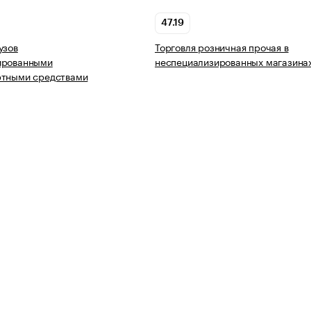
47.19
узов
Торговля розничная прочая в
ированными
неспециализированных магазина
ртными средствами