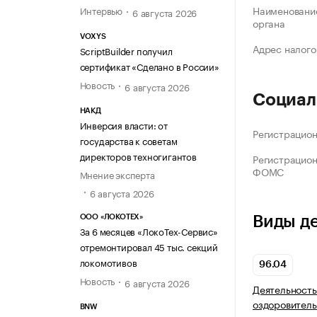
Наименование
Интервью
6 августа 2026
органа
VOXYS
Адрес налого
ScriptBuilder получил
сертификат «Сделано в России»
Новость
6 августа 2026
Социал
НАКД
Инверсия власти: от
Регистрацио
государства к советам
директоров техногигантов
Регистрацио
ФОМС
Мнение эксперта
6 августа 2026
ООО «ЛОКОТЕХ»
Виды д
За 6 месяцев «ЛокоТех-Сервис»
отремонтировал 45 тыс. секций
локомотивов
96.04
Новость
6 августа 2026
Деятельность
оздоровитель
BNW