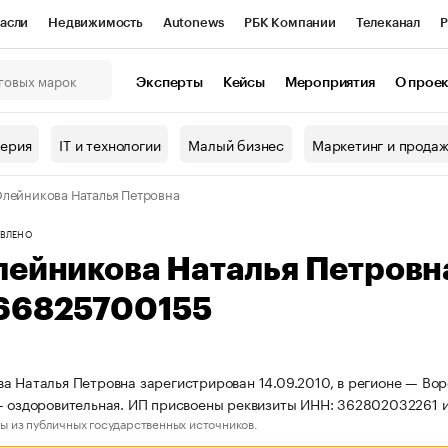
асли
Недвижимость
Autonews
РБК Компании
Телеканал
Р
К Курсы
РБК Life
Тренды
Визионеры
Национальные проекты
Эксперты
Кейсы
Мероприятия
О прое
онный клуб
Исследования
Кредитные рейтинги
Франшизы
Г
терия
IT и технологии
Малый бизнес
Маркетинг и прода
Проверка контрагентов
Политика
Экономика
Бизнес
лейникова Наталья Петровна
ы
ВЛЕНО
лейникова Наталья Петров
66825700155
а Наталья Петровна зарегистрирован 14.09.2010, в регионе — Вор
- оздоровительная. ИП присвоены реквизиты ИНН: 362802032261
ы из публичных государственных источников.