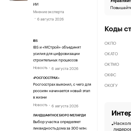
Управляйт
ИИ
Повышайте
Мнение эксперта
6 августа 2026
Коды с
IBS
ОКПО
IBS и «МСтрой» объединят
ОКАТО
усилия для цифровизации
строительных процессов
ОКТМО
Новость
6 августа 2026
ОКФС
«РОСГОССТРАХ»
Росгосстрах выяснил, с чего для
ОКОГУ
россиян начинается новый этап
в жизни
Новость
6 августа 2026
Интер
ЛАНДШАФТНОЕ БЮРО МЕЛАРДИ
Выбор участка определяет
Насколь
ликвидность дома за 300 млн:
лидеро