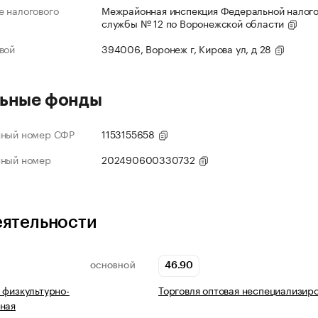
 налогового
Межрайонная инспекция Федеральной налог
службы № 12 по Воронежской области
вой
394006, Воронеж г, Кирова ул, д 28
ьные фонды
нный номер СФР
1153155658
нный номер
202490600330732
еятельности
46.90
ОСНОВНОЙ
 физкультурно-
Торговля оптовая неспециализир
ная