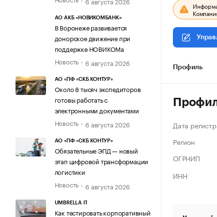
6 августа 2026
Информац
Компания
АО АКБ «НОВИКОМБАНК»
В Воронеже развивается
донорское движение при
Управ
поддержке НОВИКОМа
Новость
6 августа 2026
Профиль
АО «ПФ «СКБ КОНТУР»
Около 8 тысяч экспедиторов
готовы работать с
Профи
электронными документами
Новость
6 августа 2026
Дата регистр
Регион
АО «ПФ «СКБ КОНТУР»
Обязательные ЭПД — новый
ОГРНИП
этап цифровой трансформации
логистики
ИНН
Новость
6 августа 2026
UMBRELLA IT
Как тестировать корпоративный