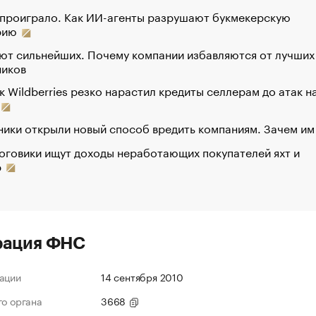
 проиграло. Как ИИ-агенты разрушают букмекерскую
рию
ют сильнейших. Почему компании избавляются от лучших
ников
к Wildberries резко нарастил кредиты селлерам до атак н
ики открыли новый способ вредить компаниям. Зачем им
оговики ищут доходы неработающих покупателей яхт и
р
рация ФНС
ации
14 сентября 2010
го органа
3668