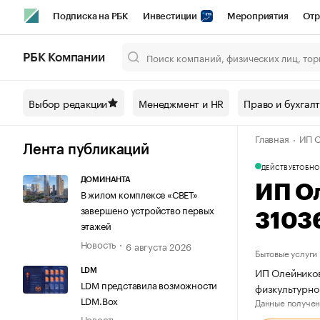
Подписка на РБК
Инвестиции
Мероприятия
Отр
Спорт
Школа управления РБК
РБК Образование
РБ
РБК Компании
Город
Стиль
Крипто
РБК Бизнес-среда
Дискусси
Выбор редакции
Менеджмент и HR
Право и бухгал
Спецпроекты СПб
Конференции СПб
Спецпроекты
Главная
ИП О
Технологии и медиа
Финансы
Рынок наличной валют
Лента публикаций
ДЕЙСТВУЕТ
ОБНО
ДОМИНАНТА
ИП О
В жилом комплексе «СВЕТ»
завершено устройство первых
3103
этажей
Новость
6 августа 2026
Бытовые услуги
ИП Олейников
LDM
LDM представила возможности
физкультурно
LDM.Box
Данные получен
Новость