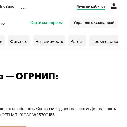
...
БК Вино
Личный кабинет
Стать экспертом
Управлять компанией
кте
азета
жи
Финансы
Недвижимость
Ретейл
Производство
на — ОГРНИП:
онежская область. Основной вид деятельности: Деятельность
 и ОГРНИП: 310366825700155.