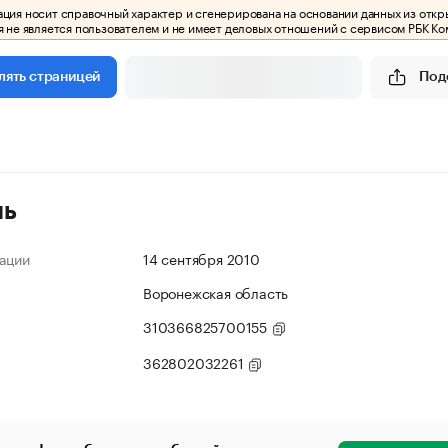
ия носит справочный характер и сгенерирована на основании данных из откр
 не является пользователем и не имеет деловых отношений с сервисом РБК Ко
Под
лять страницей
ль
ации
14 сентября 2010
Воронежская область
310366825700155
362802032261