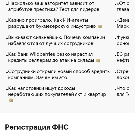
Насколько ваш авторитет зависит от
«От спо
атрибутов престижа? Тест для лидеров
глава к
Казино проиграло. Как ИИ-агенты
«Деньги
разрушают букмекерскую индустрию
Маск в 
Выживают сильнейших. Почему компании
Функции
избавляются от лучших сотрудников
основ э
Как банк Wildberries резко нарастил
ЕС раз
кредиты селлерам до атак на склады
нефти —
Сотрудники открыли новый способ вредить
Стресс 
компаниям. Зачем им это
доходов
Как налоговики ищут доходы
Что обв
неработающих покупателей яхт и квартир
для Tel
Регистрация ФНС