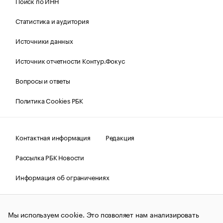
Поиск по ИНН
Статистика и аудитория
Источники данных
Источник отчетности Контур.Фокус
Вопросы и ответы
Политика Cookies РБК
Контактная информация
Редакция
Рассылка РБК Новости
Информация об ограничениях
Правовая информация
О соблюдении авторских прав
Мы используем cookie. Это позволяет нам анализировать
© АО «РОСБИЗНЕСКОНСАЛТИНГ»,
1995–2026.
Сообщения