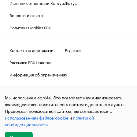
Источник отчетности Контур.Фокус
Вопросы и ответы
Политика Cookies РБК
Контактная информация
Редакция
Рассылка РБК Новости
Информация об ограничениях
Правовая информация
О соблюдении авторских прав
Мы используем cookie. Это позволяет нам анализировать
© АО «РОСБИЗНЕСКОНСАЛТИНГ»,
1995–2026.
Сообщения
и материалы информационного агентства «РБК»
взаимодействие посетителей с сайтом и делать его лучше.
(зарегистрировано Федеральной службой по надзору в сфере
Продолжая пользоваться сайтом, вы соглашаетесь с
связи, информационных технологий и массовых
использованием файлов cookie
и
политикой
коммуникаций (Роскомнадзор) 09.12.2015 за номером ИА
№ФС77-63848) сопровождаются пометкой «РБК». Отдельные
конфиденциальности
.
публикации могут содержать информацию,
не предназначенную для пользователей