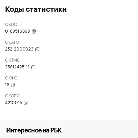
Коды статистики
ОКПО
0169516369
ОКАТО
25212000023
ОКТМО
25612425111
ОКФС
16
ОКОГУ
4210015
Интересное на РБК