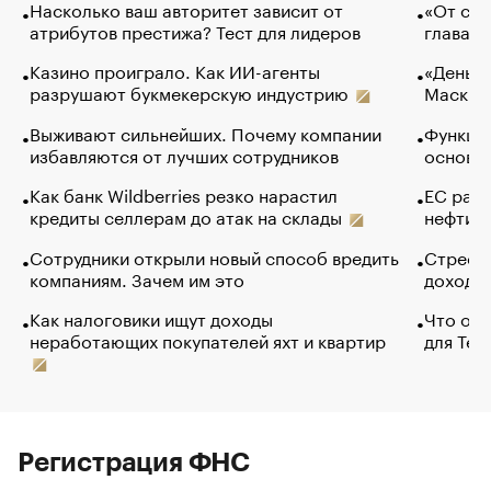
Насколько ваш авторитет зависит от
«От спо
атрибутов престижа? Тест для лидеров
глава к
Казино проиграло. Как ИИ-агенты
«Деньги
разрушают букмекерскую индустрию
Маск в 
Выживают сильнейших. Почему компании
Функции
избавляются от лучших сотрудников
основ э
Как банк Wildberries резко нарастил
ЕС раз
кредиты селлерам до атак на склады
нефти —
Сотрудники открыли новый способ вредить
Стресс 
компаниям. Зачем им это
доходов
Как налоговики ищут доходы
Что обв
неработающих покупателей яхт и квартир
для Tel
Регистрация ФНС