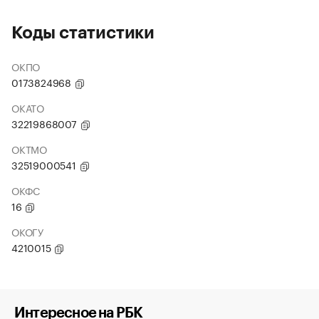
Коды статистики
ОКПО
0173824968
ОКАТО
32219868007
ОКТМО
32519000541
ОКФС
16
ОКОГУ
4210015
Интересное на РБК