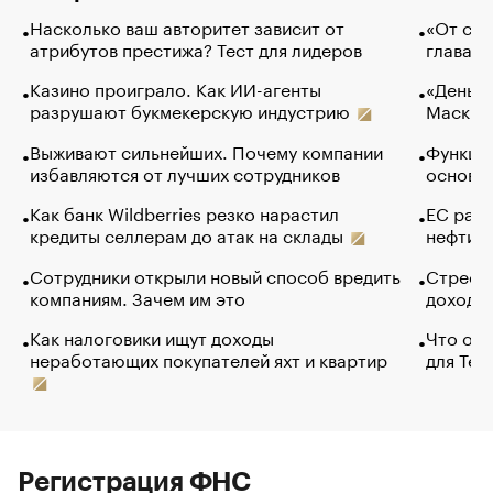
Насколько ваш авторитет зависит от
«От спо
атрибутов престижа? Тест для лидеров
глава к
Казино проиграло. Как ИИ-агенты
«Деньги
разрушают букмекерскую индустрию
Маск в 
Выживают сильнейших. Почему компании
Функции
избавляются от лучших сотрудников
основ э
Как банк Wildberries резко нарастил
ЕС раз
кредиты селлерам до атак на склады
нефти —
Сотрудники открыли новый способ вредить
Стресс 
компаниям. Зачем им это
доходов
Как налоговики ищут доходы
Что обв
неработающих покупателей яхт и квартир
для Tel
Регистрация ФНС