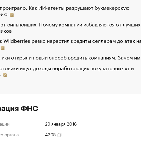
 проиграло. Как ИИ-агенты разрушают букмекерскую
рию
ют сильнейших. Почему компании избавляются от лучших
ников
к Wildberries резко нарастил кредиты селлерам до атак н
ики открыли новый способ вредить компаниям. Зачем им
оговики ищут доходы неработающих покупателей яхт и
р
рация ФНС
ации
29 января 2016
го органа
4205