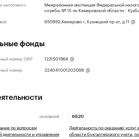
 налогового
Межрайонная инспекция Федеральной налог
службы № 15 по Кемеровской области - Кузб
вой
650992,Кемерово г, Кузнецкий пр-кт, д 11
ьные фонды
нный номер СФР
1221501966
нный номер
324041001202098
еятельности
69.20
ОСНОВНОЙ
ание по вопросам
Деятельность по оказанию услуг 
 деятельности и управления
области бухгалтерского учета, п