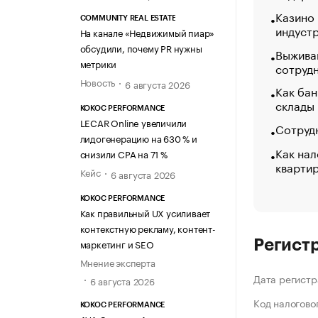
Казино
COMMUNITY REAL ESTATE
индуст
На канале «Недвижимый пиар»
обсудили, почему PR нужны
Выжива
метрики
сотруд
Новость
6 августа 2026
Как бан
склады
KOKOC PERFORMANCE
LECAR Online увеличили
Сотрудн
лидогенерацию на 630 % и
Как нал
снизили CPA на 71 %
кварти
Кейс
6 августа 2026
KOKOC PERFORMANCE
Как правильный UX усиливает
контекстную рекламу, контент-
маркетинг и SEO
Регист
Мнение эксперта
Дата регистр
6 августа 2026
Код налогово
KOKOC PERFORMANCE