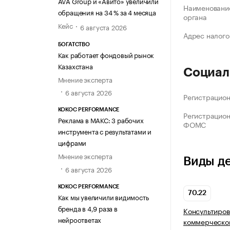
AVA Group и «Авито» увеличили
Наименование
обращения на 34 % за 4 месяца
органа
Кейс
6 августа 2026
Адрес налого
БОГАТСТВО
Как работает фондовый рынок
Казахстана
Социал
Мнение эксперта
6 августа 2026
Регистрацио
KOKOC PERFORMANCE
Регистрацио
Реклама в МАКС: 3 рабочих
ФОМС
инструмента с результатами и
цифрами
Мнение эксперта
Виды д
6 августа 2026
KOKOC PERFORMANCE
70.22
Как мы увеличили видимость
бренда в 4,9 раза в
Консультиров
нейроответах
коммерческой