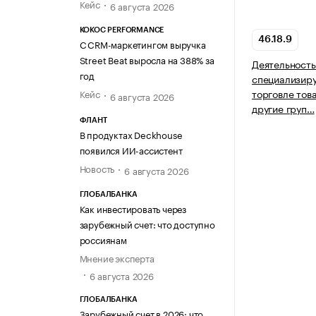
Кейс
6 августа 2026
KOKOC PERFORMANCE
46.18.9
С CRM-маркетингом выручка
Street Beat выросла на 388% за
Деятельность
год
специализир
торговле тов
Кейс
6 августа 2026
другие груп…
ФЛАНТ
В продуктах Deckhouse
появился ИИ-ассистент
Новость
6 августа 2026
ГЛОБАЛБАНКА
Как инвестировать через
зарубежный счет: что доступно
россиянам
Мнение эксперта
6 августа 2026
ГЛОБАЛБАНКА
Зарубежный счет в 2026: что