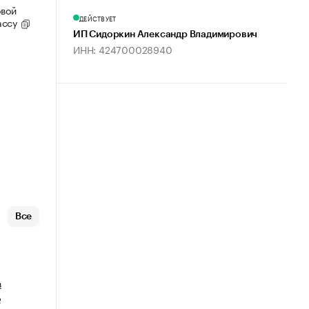
овой
ДЕЙСТВУЕТ
ассу
ИП Сидоркин Александр Владимирович
ИНН: 424700028940
Все
в
о