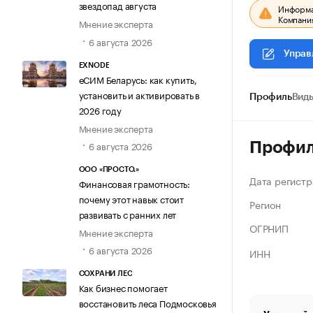
звездопад августа
Информац
Компания
Мнение эксперта
6 августа 2026
Управ
EXNODE
еСИМ Беларусь: как купить,
установить и активировать в
Профиль
Виды
2026 году
Мнение эксперта
6 августа 2026
Профи
ООО «ПРОСТО.»
Дата регистр
Финансовая грамотность:
почему этот навык стоит
Регион
развивать с ранних лет
ОГРНИП
Мнение эксперта
6 августа 2026
ИНН
СОХРАНИ ЛЕС
Как бизнес помогает
восстановить леса Подмосковья