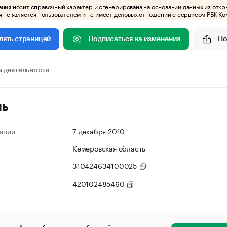
ия носит справочный характер и сгенерирована на основании данных из откр
 не является пользователем и не имеет деловых отношений с сервисом РБК Ко
Подписаться на изменения
По
лять страницей
 деятельности
ль
ации
7 декабря 2010
Кемеровская область
310424634100025
420102485460