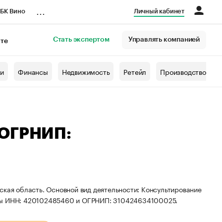
...
БК Вино
Личный кабинет
Стать экспертом
Управлять компанией
кте
азета
жи
Финансы
Недвижимость
Ретейл
Производство
 ОГРНИП:
ская область. Основной вид деятельности: Консультирование
иты ИНН: 420102485460 и ОГРНИП: 310424634100025.