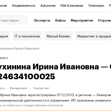
асли
Недвижимость
Autonews
РБК Компании
Телеканал
Р
К Курсы
РБК Life
Тренды
Визионеры
Национальные проекты
Эксперты
Кейсы
Мероприятия
О прое
онный клуб
Исследования
Кредитные рейтинги
Франшизы
Г
терия
IT и технологии
Малый бизнес
Маркетинг и прода
Проверка контрагентов
Политика
Экономика
Бизнес
ухинина Ирина Ивановна
ы
ВЛЕНО
ухинина Ирина Ивановна —
24634100025
еса
Менеджмент
Консалтинг
Ирина Ивановна зарегистрирован 07.12.2010, в регионе — Кемеров
коммерческой деятельности и управления. ИП присвоены реквиз
ы из публичных государственных источников.