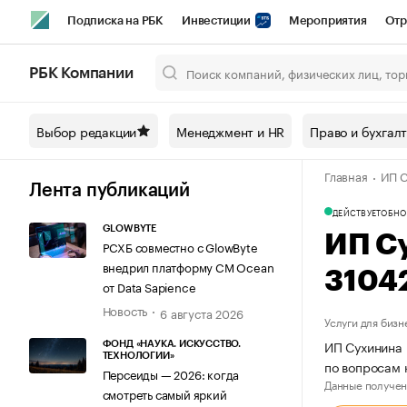
Подписка на РБК
Инвестиции
Мероприятия
Отр
Спорт
Школа управления РБК
РБК Образование
РБ
РБК Компании
Город
Стиль
Крипто
РБК Бизнес-среда
Дискусси
Выбор редакции
Менеджмент и HR
Право и бухгал
Спецпроекты СПб
Конференции СПб
Спецпроекты
Главная
ИП С
Технологии и медиа
Финансы
Рынок наличной валют
Лента публикаций
ДЕЙСТВУЕТ
ОБНО
GLOWBYTE
ИП С
РСХБ совместно с GlowByte
внедрил платформу CM Ocean
3104
от Data Sapience
Новость
6 августа 2026
Услуги для бизн
ИП Сухинина 
ФОНД «НАУКА. ИСКУССТВО.
ТЕХНОЛОГИИ»
по вопросам 
Персеиды — 2026: когда
Данные получен
смотреть самый яркий