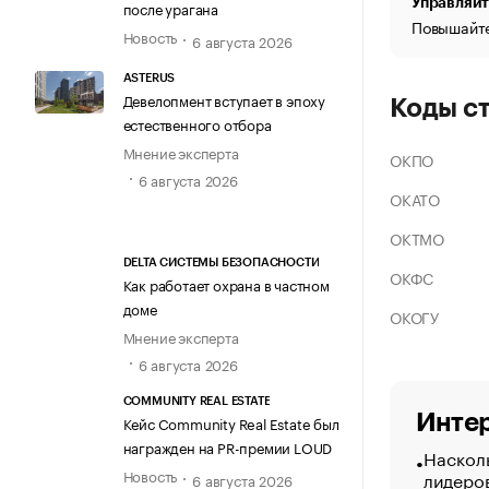
Управляйт
после урагана
Повышайте
Новость
6 августа 2026
ASTERUS
Девелопмент вступает в эпоху
Коды с
естественного отбора
Мнение эксперта
ОКПО
6 августа 2026
ОКАТО
ОКТМО
DELTA СИСТЕМЫ БЕЗОПАСНОСТИ
ОКФС
Как работает охрана в частном
доме
ОКОГУ
Мнение эксперта
6 августа 2026
COMMUNITY REAL ESTATE
Интер
Кейс Community Real Estate был
награжден на PR-премии LOUD
Насколь
Новость
лидеро
6 августа 2026