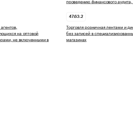
проведению финансового аудита,
47.63.2
 агентов,
Торговля розничная лентами и д
ующихся на оптовой
без записей в специализированн
арами, не включенными в
магазинах