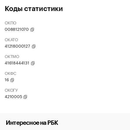
Коды статистики
ОКПО
0088121070
ОКАТО
41218000127
ОКТМО
41618444131
ОКФС
16
ОКОГУ
4210005
Интересное на РБК