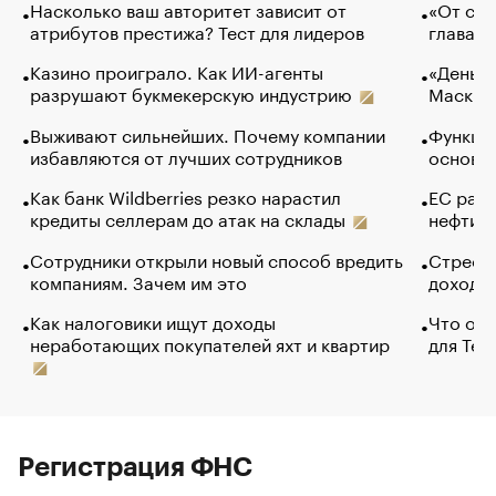
Насколько ваш авторитет зависит от
«От спо
атрибутов престижа? Тест для лидеров
глава к
Казино проиграло. Как ИИ-агенты
«Деньги
разрушают букмекерскую индустрию
Маск в 
Выживают сильнейших. Почему компании
Функции
избавляются от лучших сотрудников
основ э
Как банк Wildberries резко нарастил
ЕС раз
кредиты селлерам до атак на склады
нефти —
Сотрудники открыли новый способ вредить
Стресс 
компаниям. Зачем им это
доходов
Как налоговики ищут доходы
Что обв
неработающих покупателей яхт и квартир
для Tel
Регистрация ФНС