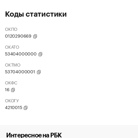
Коды статистики
ОКПО
0120290669
ОКАТО
53404000000
ОКТМО
53704000001
ОКФС
16
ОКОГУ
4210015
Интересное на РБК