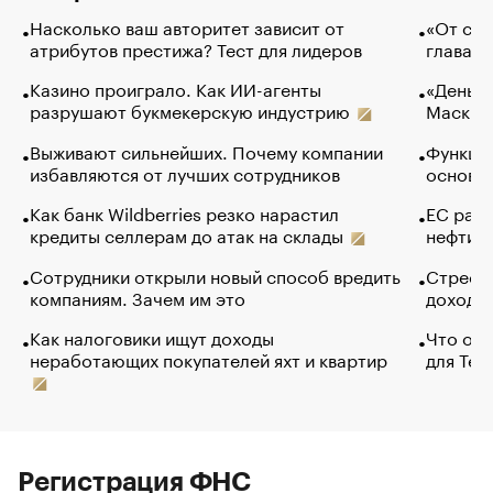
Насколько ваш авторитет зависит от
«От спо
атрибутов престижа? Тест для лидеров
глава к
Казино проиграло. Как ИИ-агенты
«Деньги
разрушают букмекерскую индустрию
Маск в 
Выживают сильнейших. Почему компании
Функции
избавляются от лучших сотрудников
основ э
Как банк Wildberries резко нарастил
ЕС раз
кредиты селлерам до атак на склады
нефти —
Сотрудники открыли новый способ вредить
Стресс 
компаниям. Зачем им это
доходов
Как налоговики ищут доходы
Что обв
неработающих покупателей яхт и квартир
для Tel
Регистрация ФНС