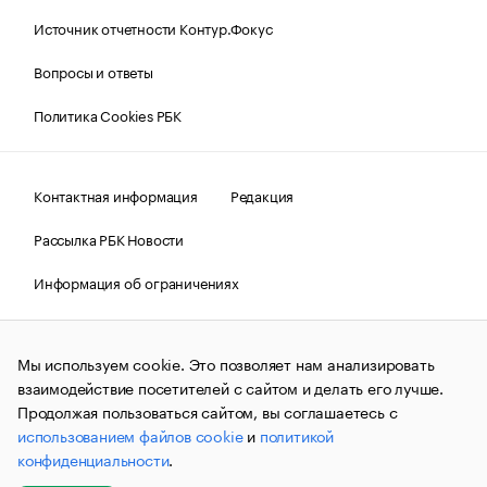
Источник отчетности Контур.Фокус
Вопросы и ответы
Политика Cookies РБК
Контактная информация
Редакция
Рассылка РБК Новости
Информация об ограничениях
Правовая информация
О соблюдении авторских прав
Мы используем cookie. Это позволяет нам анализировать
© АО «РОСБИЗНЕСКОНСАЛТИНГ»,
1995–2026.
Сообщения
и материалы информационного агентства «РБК»
взаимодействие посетителей с сайтом и делать его лучше.
(зарегистрировано Федеральной службой по надзору в сфере
Продолжая пользоваться сайтом, вы соглашаетесь с
связи, информационных технологий и массовых
использованием файлов cookie
и
политикой
коммуникаций (Роскомнадзор) 09.12.2015 за номером ИА
№ФС77-63848) сопровождаются пометкой «РБК». Отдельные
конфиденциальности
.
публикации могут содержать информацию,