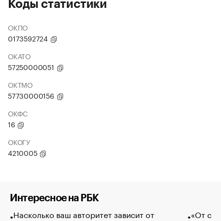
Коды статистики
ОКПО
0173592724
ОКАТО
57250000051
ОКТМО
57730000156
ОКФС
16
ОКОГУ
4210005
Интересное на РБК
Насколько ваш авторитет зависит от
«От спо