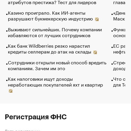
атрибутов престижа? Тест для лидеров
глава к
Казино проиграло. Как ИИ-агенты
«Деньги
разрушают букмекерскую индустрию
Маск в 
Выживают сильнейших. Почему компании
Функции
избавляются от лучших сотрудников
основ э
Как банк Wildberries резко нарастил
ЕС раз
кредиты селлерам до атак на склады
нефти —
Сотрудники открыли новый способ вредить
Стресс 
компаниям. Зачем им это
доходов
Как налоговики ищут доходы
Что обв
неработающих покупателей яхт и квартир
для Tel
Регистрация ФНС
Дата регистрации