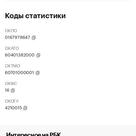
Коды статистики
ОКПО
0167979647
ОКАТО
60401382000
ОКТМО
60701000001
ОКФС
16
ОКОГУ
4210015
Интересное на РБК