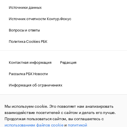
Источники данных
Источник отчетности Контур.Фокус
Вопросы и ответы
Политика Cookies РБК
Контактная информация
Редакция
Рассылка РБК Новости
Информация об ограничениях
Правовая информация
О соблюдении авторских прав
Мы используем cookie. Это позволяет нам анализировать
© АО «РОСБИЗНЕСКОНСАЛТИНГ»,
1995–2026.
Сообщения
и материалы информационного агентства «РБК»
взаимодействие посетителей с сайтом и делать его лучше.
(зарегистрировано Федеральной службой по надзору в сфере
Продолжая пользоваться сайтом, вы соглашаетесь с
связи, информационных технологий и массовых
использованием файлов cookie
и
политикой
коммуникаций (Роскомнадзор) 09.12.2015 за номером ИА