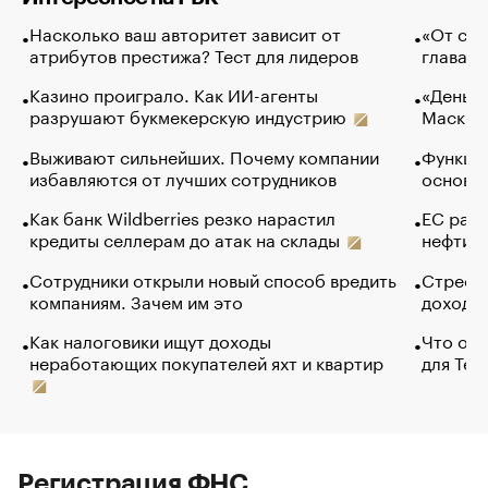
Насколько ваш авторитет зависит от
«От спо
атрибутов престижа? Тест для лидеров
глава к
Казино проиграло. Как ИИ-агенты
«Деньги
разрушают букмекерскую индустрию
Маск в 
Выживают сильнейших. Почему компании
Функции
избавляются от лучших сотрудников
основ э
Как банк Wildberries резко нарастил
ЕС раз
кредиты селлерам до атак на склады
нефти —
Сотрудники открыли новый способ вредить
Стресс 
компаниям. Зачем им это
доходов
Как налоговики ищут доходы
Что обв
неработающих покупателей яхт и квартир
для Tel
Регистрация ФНС