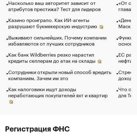
Насколько ваш авторитет зависит от
«От спо
атрибутов престижа? Тест для лидеров
глава к
Казино проиграло. Как ИИ-агенты
«Деньги
разрушают букмекерскую индустрию
Маск в 
Выживают сильнейших. Почему компании
Функции
избавляются от лучших сотрудников
основ э
Как банк Wildberries резко нарастил
ЕС раз
кредиты селлерам до атак на склады
нефти —
Сотрудники открыли новый способ вредить
Стресс 
компаниям. Зачем им это
доходов
Как налоговики ищут доходы
Что обв
неработающих покупателей яхт и квартир
для Tel
Регистрация ФНС