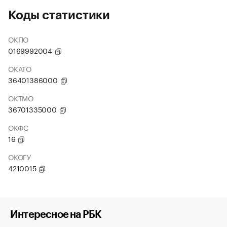
Коды статистики
ОКПО
0169992004
ОКАТО
36401386000
ОКТМО
36701335000
ОКФС
16
ОКОГУ
4210015
Интересное на РБК