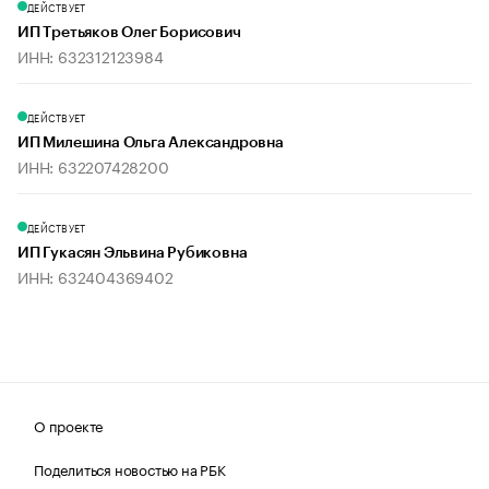
ДЕЙСТВУЕТ
ИП Третьяков Олег Борисович
ИНН: 632312123984
ДЕЙСТВУЕТ
ИП Милешина Ольга Александровна
ИНН: 632207428200
ДЕЙСТВУЕТ
ИП Гукасян Эльвина Рубиковна
ИНН: 632404369402
О проекте
Поделиться новостью на РБК