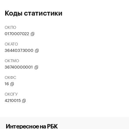
Коды статистики
ОКПО
0170007022
ОКАТО
36440373000
ОКТМО
36740000001
ОКФС
16
ОКОГУ
4210015
Интересное на РБК