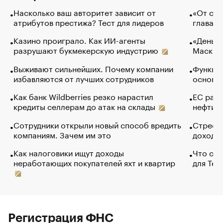
Насколько ваш авторитет зависит от
«От спо
атрибутов престижа? Тест для лидеров
глава к
Казино проиграло. Как ИИ-агенты
«Деньги
разрушают букмекерскую индустрию
Маск в 
Выживают сильнейших. Почему компании
Функции
избавляются от лучших сотрудников
основ э
Как банк Wildberries резко нарастил
ЕС раз
кредиты селлерам до атак на склады
нефти —
Сотрудники открыли новый способ вредить
Стресс 
компаниям. Зачем им это
доходов
Как налоговики ищут доходы
Что обв
неработающих покупателей яхт и квартир
для Tel
Регистрация ФНС