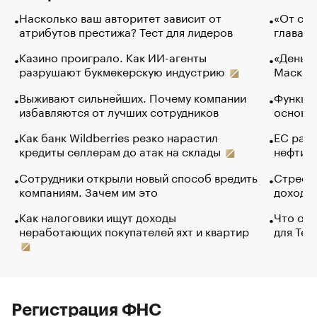
Насколько ваш авторитет зависит от
«От спо
атрибутов престижа? Тест для лидеров
глава к
Казино проиграло. Как ИИ-агенты
«Деньги
разрушают букмекерскую индустрию
Маск в 
Выживают сильнейших. Почему компании
Функции
избавляются от лучших сотрудников
основ э
Как банк Wildberries резко нарастил
ЕС раз
кредиты селлерам до атак на склады
нефти —
Сотрудники открыли новый способ вредить
Стресс 
компаниям. Зачем им это
доходов
Как налоговики ищут доходы
Что обв
неработающих покупателей яхт и квартир
для Tel
Регистрация ФНС