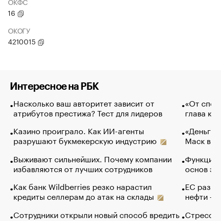
ОКФС
16
ОКОГУ
4210015
Интересное на РБК
Насколько ваш авторитет зависит от
«От спор
атрибутов престижа? Тест для лидеров
глава ко
Казино проиграло. Как ИИ-агенты
«Деньги б
разрушают букмекерскую индустрию
Маск в и
Выживают сильнейших. Почему компании
Функции 
избавляются от лучших сотрудников
основ эф
Как банк Wildberries резко нарастил
ЕС разре
кредиты селлерам до атак на склады
нефти — 
Сотрудники открыли новый способ вредить
Стресс о