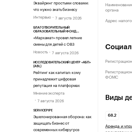
Эквайринг простыми словами:
Наименование
что нужно знать бизнесу
органа
Интервью
7 августа 2026
Адрес налого
БЛАГОТВОРИТЕЛЬНЫЙ
ОБРАЗОВАТЕЛЬНЫЙ ФОНД
«МАРХАМАТ»
«Мархамат» провел летние
смены для детей с ОВЗ
Социал
Новость
7 августа 2026
Регистрацио
ИССЛЕДОВАТЕЛЬСКИЙ ЦЕНТР «АБП»
(ABL)
Регистрацио
Рейтинг как капитал: кому
ФОМС
принадлежит цифровая
репутация на платформах
Мнение эксперта
Виды д
7 августа 2026
SERVICEPIPE
Эшелонированная оборона: как
68.2
защищать бизнес от
Аренда и упр
современных киберугроз
арендованны