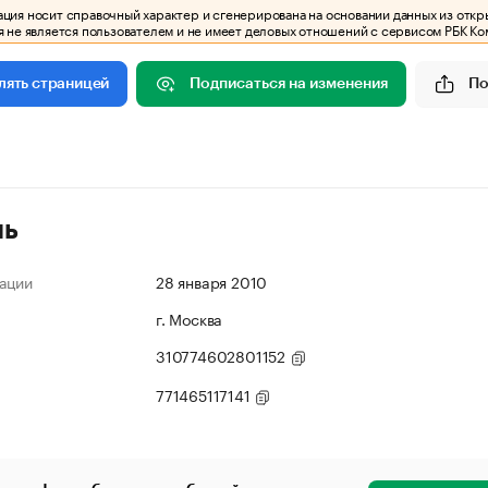
ия носит справочный характер и сгенерирована на основании данных из откр
 не является пользователем и не имеет деловых отношений с сервисом РБК Ко
Подписаться на изменения
По
лять страницей
ль
ации
28 января 2010
г. Москва
310774602801152
771465117141