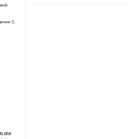
овой
ение 3,
м или
имым