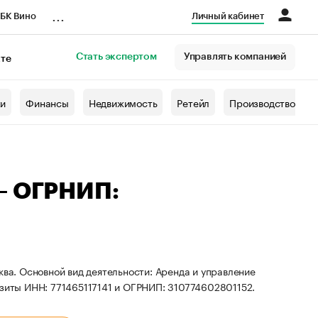
...
БК Вино
Личный кабинет
Стать экспертом
Управлять компанией
кте
азета
жи
Финансы
Недвижимость
Ретейл
Производство
 — ОГРНИП:
ква. Основной вид деятельности: Аренда и управление
иты ИНН: 771465117141 и ОГРНИП: 310774602801152.