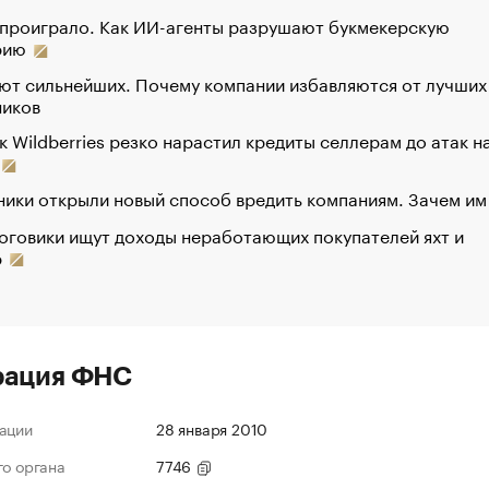
 проиграло. Как ИИ-агенты разрушают букмекерскую
рию
ют сильнейших. Почему компании избавляются от лучших
ников
к Wildberries резко нарастил кредиты селлерам до атак н
ики открыли новый способ вредить компаниям. Зачем им
оговики ищут доходы неработающих покупателей яхт и
р
рация ФНС
ации
28 января 2010
го органа
7746