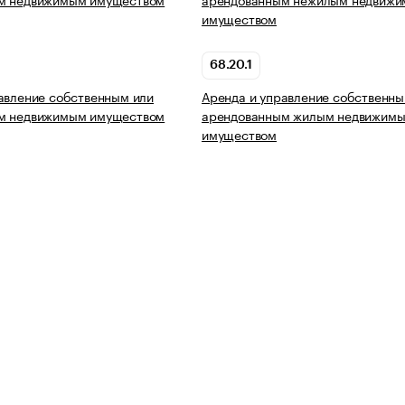
имуществом
68.20.1
авление собственным или
Аренда и управление собственны
м недвижимым имуществом
арендованным жилым недвижим
имуществом