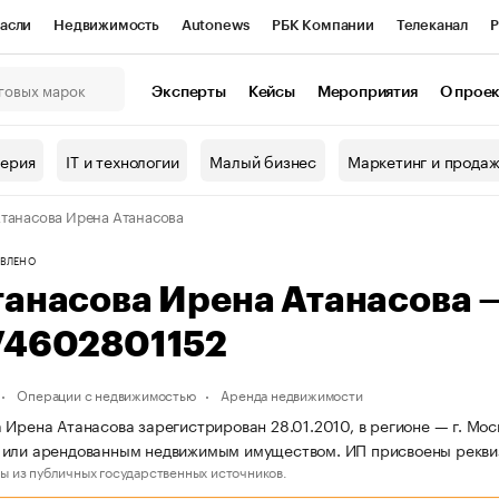
асли
Недвижимость
Autonews
РБК Компании
Телеканал
Р
К Курсы
РБК Life
Тренды
Визионеры
Национальные проекты
Эксперты
Кейсы
Мероприятия
О прое
онный клуб
Исследования
Кредитные рейтинги
Франшизы
Г
терия
IT и технологии
Малый бизнес
Маркетинг и прода
Проверка контрагентов
Политика
Экономика
Бизнес
танасова Ирена Атанасова
ы
ВЛЕНО
танасова Ирена Атанасова
74602801152
Операции с недвижимостью
Аренда недвижимости
 Ирена Атанасова зарегистрирован 28.01.2010, в регионе — г. Мос
или арендованным недвижимым имуществом. ИП присвоены реквиз
ы из публичных государственных источников.