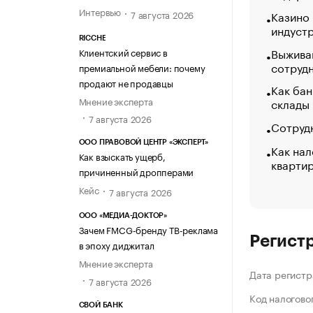
Интервью
7 августа 2026
Казино
индуст
RICCHE
Выжива
Клиентский сервис в
сотруд
премиальной мебели: почему
продают не продавцы
Как бан
Мнение эксперта
склады
7 августа 2026
Сотрудн
ООО ПРАВОВОЙ ЦЕНТР «ЭКСПЕРТ»
Как нал
Как взыскать ущерб,
кварти
причиненный дропперами
Кейс
7 августа 2026
ООО «МЕДИА-ДОКТОР»
Зачем FMCG-бренду ТВ-реклама
Регист
в эпоху диджитал
Мнение эксперта
Дата регистр
7 августа 2026
Код налогово
СВОЙ БАНК