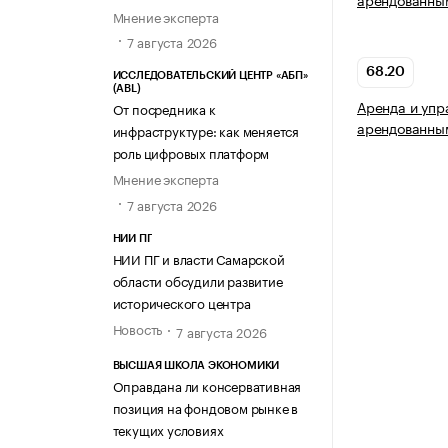
Мнение эксперта
7 августа 2026
68.20
ИССЛЕДОВАТЕЛЬСКИЙ ЦЕНТР «АБП»
(ABL)
Аренда и упр
От посредника к
арендованны
инфраструктуре: как меняется
роль цифровых платформ
Мнение эксперта
7 августа 2026
НИИ ПГ
НИИ ПГ и власти Самарской
области обсудили развитие
исторического центра
Новость
7 августа 2026
ВЫСШАЯ ШКОЛА ЭКОНОМИКИ
Оправдана ли консервативная
позиция на фондовом рынке в
текущих условиях