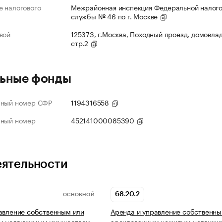
 налогового
Межрайонная инспекция Федеральной налог
службы № 46 по г. Москве
вой
125373, г.Москва, Походный проезд, домовлад
стр.2
ьные фонды
нный номер СФР
1194316558
нный номер
452141000085390
еятельности
68.20.2
ОСНОВНОЙ
авление собственным или
Аренда и управление собственны
м недвижимым имуществом
арендованным нежилым недвиж