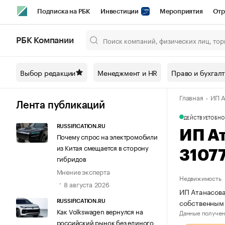
Подписка на РБК
Инвестиции
Мероприятия
Отр
Спорт
Школа управления РБК
РБК Образование
РБ
РБК Компании
Город
Стиль
Крипто
РБК Бизнес-среда
Дискусси
Выбор редакции
Менеджмент и HR
Право и бухгал
Спецпроекты СПб
Конференции СПб
Спецпроекты
Главная
ИП А
Технологии и медиа
Финансы
Рынок наличной валют
Лента публикаций
ДЕЙСТВУЕТ
ОБНО
RUSSIFICATION.RU
ИП А
Почему спрос на электромобили
из Китая смещается в сторону
3107
гибридов
Мнение эксперта
Недвижимость
8 августа 2026
ИП Атанасова
собственным 
RUSSIFICATION.RU
Как Volkswagen вернулся на
Данные получен
российский рынок без единого