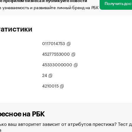
е профилем бизнеса и публикуйте новости
Получить дос
 узнаваемость и развивайте личный бренд на РБК
татистики
0117014753
45277553000
45333000000
24
4210015
есное на РБК
ко ваш авторитет зависит от атрибутов престижа? Тест д
в