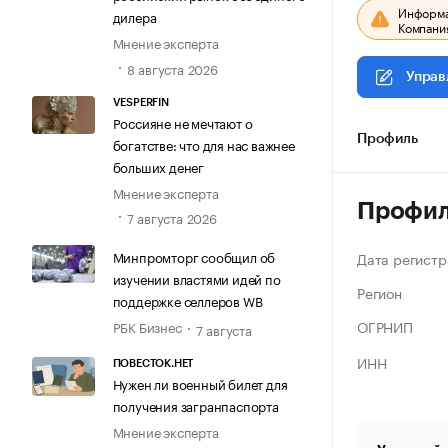
Информац
дилера
Компания
Мнение эксперта
8 августа 2026
Управ
VESPERFIN
Россияне не мечтают о
Профиль
богатстве: что для нас важнее
больших денег
Мнение эксперта
Профи
7 августа 2026
Минпромторг сообщил об
Дата регистр
изучении властями идей по
Регион
поддержке селлеров WB
ОГРНИП
РБК Бизнес
7 августа
ИНН
ПОВЕСТОК.НЕТ
Нужен ли военный билет для
получения загранпаспорта
Мнение эксперта