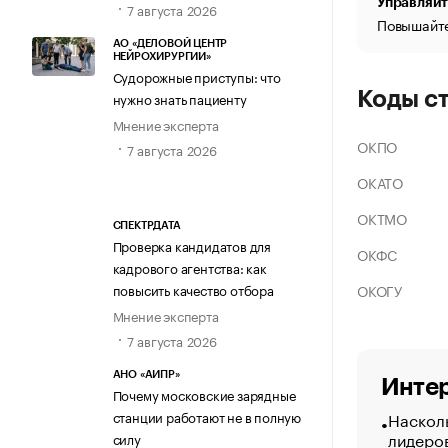
Управляйт
7 августа 2026
Повышайте
АО «ДЕЛОВОЙ ЦЕНТР
НЕЙРОХИРУРГИИ»
Судорожные приступы: что
Коды с
нужно знать пациенту
Мнение эксперта
ОКПО
7 августа 2026
ОКАТО
ОКТМО
СПЕКТРДАТА
Проверка кандидатов для
ОКФС
кадрового агентства: как
ОКОГУ
повысить качество отбора
Мнение эксперта
7 августа 2026
АНО «АИПР»
Интер
Почему московские зарядные
Насколь
станции работают не в полную
лидеро
силу