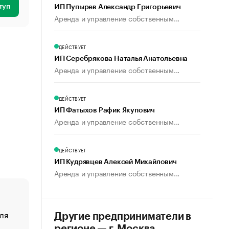
туп
ИП Пупырев Александр Григорьевич
Аренда и управление собственным...
ДЕЙСТВУЕТ
ИП Серебрякова Наталья Анатольевна
Аренда и управление собственным...
ДЕЙСТВУЕТ
ИП Фатыхов Рафик Якупович
Аренда и управление собственным...
ДЕЙСТВУЕТ
ИП Кудрявцев Алексей Михайлович
Аренда и управление собственным...
ля
«От спорта тело стареет иначе». Как живет глава ко
Другие предприниматели в
создавшей GTA