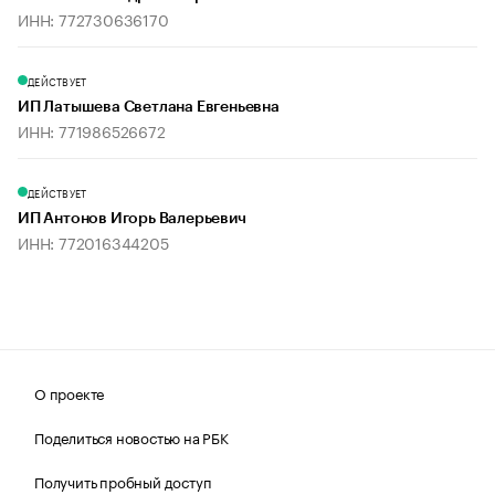
ИНН: 772730636170
ДЕЙСТВУЕТ
ИП Латышева Светлана Евгеньевна
ИНН: 771986526672
ДЕЙСТВУЕТ
ИП Антонов Игорь Валерьевич
ИНН: 772016344205
О проекте
Поделиться новостью на РБК
Получить пробный доступ