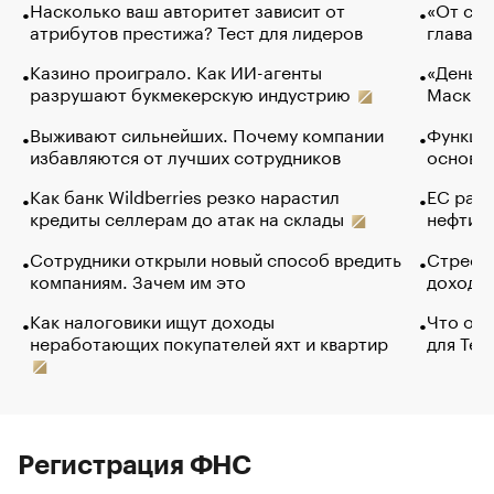
Насколько ваш авторитет зависит от
«От спо
атрибутов престижа? Тест для лидеров
глава к
Казино проиграло. Как ИИ-агенты
«Деньги
разрушают букмекерскую индустрию
Маск в 
Выживают сильнейших. Почему компании
Функции
избавляются от лучших сотрудников
основ э
Как банк Wildberries резко нарастил
ЕС раз
кредиты селлерам до атак на склады
нефти —
Сотрудники открыли новый способ вредить
Стресс 
компаниям. Зачем им это
доходов
Как налоговики ищут доходы
Что обв
неработающих покупателей яхт и квартир
для Tel
Регистрация ФНС