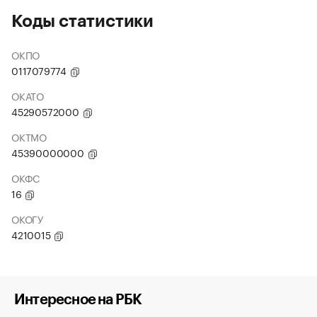
Коды статистики
ОКПО
0117079774
ОКАТО
45290572000
ОКТМО
45390000000
ОКФС
16
ОКОГУ
4210015
Интересное на РБК