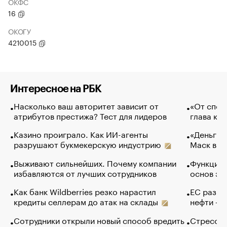
ОКФС
16
ОКОГУ
4210015
Интересное на РБК
Насколько ваш авторитет зависит от
«От спор
атрибутов престижа? Тест для лидеров
глава ко
Казино проиграло. Как ИИ-агенты
«Деньги б
разрушают букмекерскую индустрию
Маск в и
Выживают сильнейших. Почему компании
Функции 
избавляются от лучших сотрудников
основ эф
Как банк Wildberries резко нарастил
ЕС разре
кредиты селлерам до атак на склады
нефти — 
Сотрудники открыли новый способ вредить
Стресс о