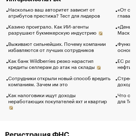
Насколько ваш авторитет зависит от
«От спо
атрибутов престижа? Тест для лидеров
глава к
Казино проиграло. Как ИИ-агенты
«Деньги
разрушают букмекерскую индустрию
Маск в 
Выживают сильнейших. Почему компании
Функции
избавляются от лучших сотрудников
основ э
Как банк Wildberries резко нарастил
ЕС раз
кредиты селлерам до атак на склады
нефти —
Сотрудники открыли новый способ вредить
Стресс 
компаниям. Зачем им это
доходов
Как налоговики ищут доходы
Что обв
неработающих покупателей яхт и квартир
для Tel
Регистрация ФНС