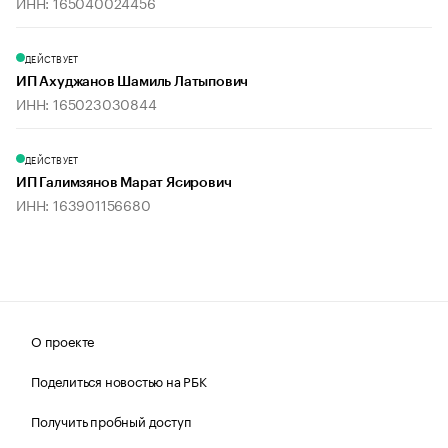
ИНН: 165040024456
ДЕЙСТВУЕТ
ИП Ахуджанов Шамиль Латыпович
ИНН: 165023030844
ДЕЙСТВУЕТ
ИП Галимзянов Марат Ясирович
ИНН: 163901156680
О проекте
Поделиться новостью на РБК
Получить пробный доступ