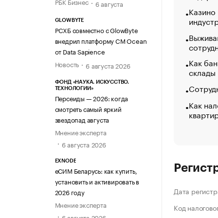
РБК Бизнес
6 августа
Казино
индуст
GLOWBYTE
РСХБ совместно с GlowByte
Выжива
внедрил платформу CM Ocean
сотруд
от Data Sapience
Как бан
Новость
6 августа 2026
склады
ФОНД «НАУКА. ИСКУССТВО.
Сотрудн
ТЕХНОЛОГИИ»
Персеиды — 2026: когда
Как нал
смотреть самый яркий
кварти
звездопад августа
Мнение эксперта
6 августа 2026
EXNODE
Регист
еСИМ Беларусь: как купить,
установить и активировать в
Дата регистр
2026 году
Мнение эксперта
Код налогово
6 августа 2026