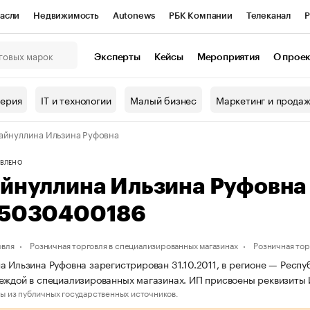
асли
Недвижимость
Autonews
РБК Компании
Телеканал
Р
К Курсы
РБК Life
Тренды
Визионеры
Национальные проекты
Эксперты
Кейсы
Мероприятия
О прое
онный клуб
Исследования
Кредитные рейтинги
Франшизы
Г
терия
IT и технологии
Малый бизнес
Маркетинг и прода
Проверка контрагентов
Политика
Экономика
Бизнес
айнуллина Ильзина Руфовна
ы
ВЛЕНО
айнуллина Ильзина Руфовн
65030400186
овля
Розничная торговля в специализированных магазинах
Розничная то
а Ильзина Руфовна зарегистрирован 31.10.2011, в регионе — Респу
еждой в специализированных магазинах. ИП присвоены реквизит
ы из публичных государственных источников.