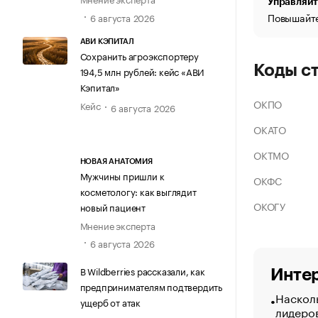
Управляйт
Повышайте
6 августа 2026
АВИ КЭПИТАЛ
Сохранить агроэкспортеру
Коды с
194,5 млн рублей: кейс «АВИ
Кэпитал»
ОКПО
Кейс
6 августа 2026
ОКАТО
ОКТМО
НОВАЯ АНАТОМИЯ
Мужчины пришли к
ОКФС
косметологу: как выглядит
ОКОГУ
новый пациент
Мнение эксперта
6 августа 2026
В Wildberries рассказали, как
Интер
предпринимателям подтвердить
Насколь
ущерб от атак
лидеро