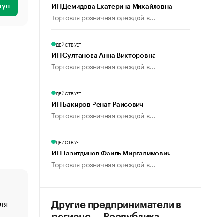
туп
ИП Демидова Екатерина Михайловна
Торговля розничная одеждой в...
ДЕЙСТВУЕТ
ИП Султанова Анна Викторовна
Торговля розничная одеждой в...
ДЕЙСТВУЕТ
ИП Бакиров Ренат Раисович
Торговля розничная одеждой в...
ДЕЙСТВУЕТ
ИП Тазитдинов Фаиль Миргалимович
Торговля розничная одеждой в...
ля
«От спорта тело стареет иначе». Как живет глава ко
Другие предприниматели в
создавшей GTA