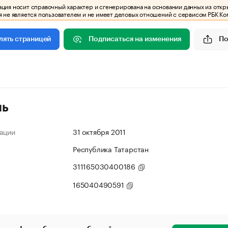
ия носит справочный характер и сгенерирована на основании данных из откр
 не является пользователем и не имеет деловых отношений с сервисом РБК Ко
Подписаться на изменения
По
лять страницей
ль
ации
31 октября 2011
Республика Татарстан
311165030400186
165040490591