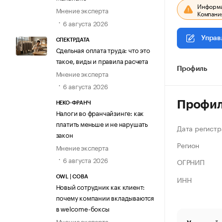
Информац
Мнение эксперта
Компания
6 августа 2026
Управ
СПЕКТРДАТА
Сдельная оплата труда: что это
такое, виды и правила расчета
Профиль
Мнение эксперта
6 августа 2026
Профи
НЕКО-ФРАНЧ
Налоги во франчайзинге: как
платить меньше и не нарушать
Дата регистр
закон
Регион
Мнение эксперта
6 августа 2026
ОГРНИП
ИНН
OWL | СОВА
Новый сотрудник как клиент:
почему компании вкладываются
в welcome-боксы
Мнение эксперта