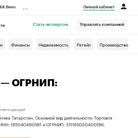
...
БК Вино
Личный кабинет
Стать экспертом
Управлять компанией
кте
азета
жи
Финансы
Недвижимость
Ретейл
Производство
а — ОГРНИП:
рговля одеждой
блика Татарстан. Основной вид деятельности: Торговля
ы ИНН: 165040490591 и ОГРНИП: 311165030400186.