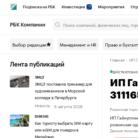
Подписка на РБК
Инвестиции
Мероприятия
Отр
Спорт
Школа управления РБК
РБК Образование
РБ
РБК Компании
Город
Стиль
Крипто
РБК Бизнес-среда
Дискусси
Выбор редакции
Менеджмент и HR
Право и бухгал
Спецпроекты СПб
Конференции СПб
Спецпроекты
Главная
ИП Г
Технологии и медиа
Финансы
Рынок наличной валют
Лента публикаций
ДЕЙСТВУЕТ
ОБНО
ЭМЦТ
ИП Г
ЭМЦТ поставила тренажер для
судомехаников в Морской
3111
колледж в Петербурге
Новость
6 августа 2026
Розничная торг
ИП Гайнуллин
ESIM365
Как туристу выбрать SIM-карту
розничная од
или eSIM для поездки в
Данные получен
Малайзию