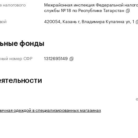
 налогового
Межрайонная инспекция Федеральной налог
службы № 18 по Республике Татарстан
вой
420054, Казань г, Владимира Кулагина ул, 1
ьные фонды
нный номер СФР
1312695149
еятельности
ничная одеждой в специализированных магазинах