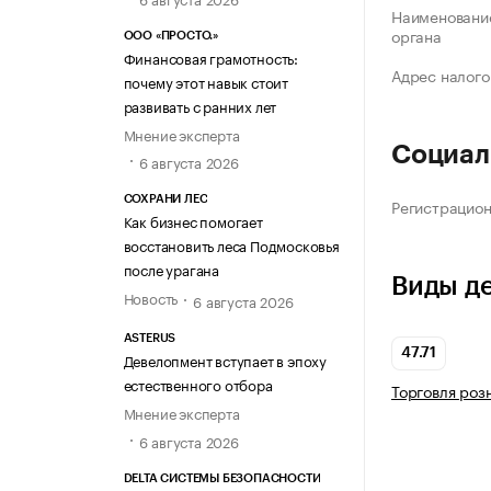
Наименование
органа
ООО «ПРОСТО.»
Финансовая грамотность:
Адрес налого
почему этот навык стоит
развивать с ранних лет
Мнение эксперта
Социал
6 августа 2026
СОХРАНИ ЛЕС
Регистрацио
Как бизнес помогает
восстановить леса Подмосковья
после урагана
Виды д
Новость
6 августа 2026
ASTERUS
47.71
Девелопмент вступает в эпоху
естественного отбора
Торговля роз
Мнение эксперта
6 августа 2026
DELTA СИСТЕМЫ БЕЗОПАСНОСТИ