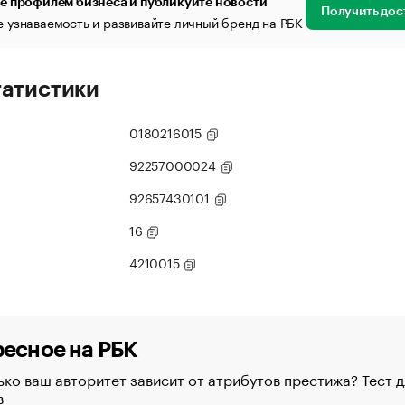
е профилем бизнеса и публикуйте новости
Получить дос
 узнаваемость и развивайте личный бренд на РБК
татистики
0180216015
92257000024
92657430101
16
4210015
есное на РБК
ко ваш авторитет зависит от атрибутов престижа? Тест д
в