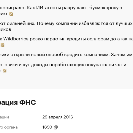
 проиграло. Как ИИ-агенты разрушают букмекерскую
рию
ют сильнейших. Почему компании избавляются от лучших
ников
к Wildberries резко нарастил кредиты селлерам до атак н
ики открыли новый способ вредить компаниям. Зачем им
оговики ищут доходы неработающих покупателей яхт и
р
рация ФНС
ации
29 апреля 2016
го органа
1690