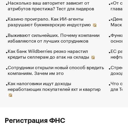
Насколько ваш авторитет зависит от
«От спо
атрибутов престижа? Тест для лидеров
глава к
Казино проиграло. Как ИИ-агенты
«Деньги
разрушают букмекерскую индустрию
Маск в 
Выживают сильнейших. Почему компании
Функции
избавляются от лучших сотрудников
основ э
Как банк Wildberries резко нарастил
ЕС раз
кредиты селлерам до атак на склады
нефти —
Сотрудники открыли новый способ вредить
Стресс 
компаниям. Зачем им это
доходов
Как налоговики ищут доходы
Что обв
неработающих покупателей яхт и квартир
для Tel
Регистрация ФНС