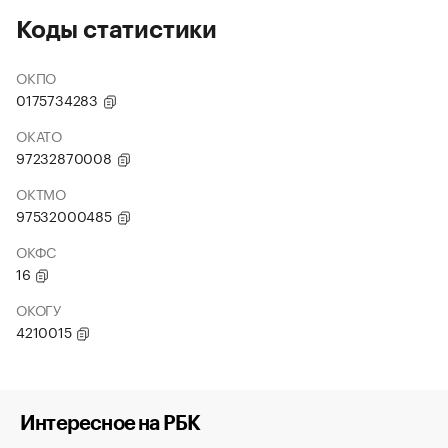
Коды статистики
ОКПО
0175734283
ОКАТО
97232870008
ОКТМО
97532000485
ОКФС
16
ОКОГУ
4210015
Интересное на РБК