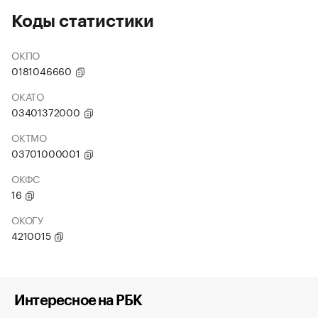
Коды статистики
ОКПО
0181046660
ОКАТО
03401372000
ОКТМО
03701000001
ОКФС
16
ОКОГУ
4210015
Интересное на РБК