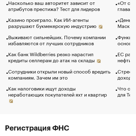
Насколько ваш авторитет зависит от
«От спо
атрибутов престижа? Тест для лидеров
глава к
Казино проиграло. Как ИИ-агенты
«Деньги
разрушают букмекерскую индустрию
Маск в 
Выживают сильнейших. Почему компании
Функции
избавляются от лучших сотрудников
основ э
Как банк Wildberries резко нарастил
ЕС раз
кредиты селлерам до атак на склады
нефти —
Сотрудники открыли новый способ вредить
Стресс 
компаниям. Зачем им это
доходов
Как налоговики ищут доходы
Что обв
неработающих покупателей яхт и квартир
для Tel
Регистрация ФНС