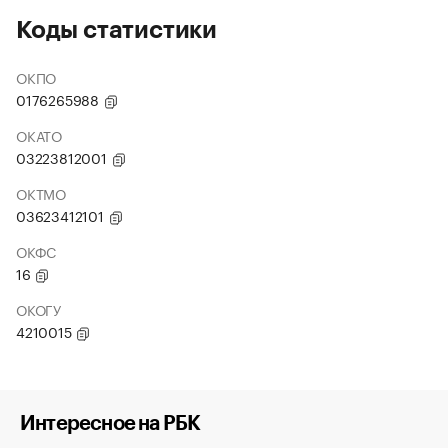
Коды статистики
ОКПО
0176265988
ОКАТО
03223812001
ОКТМО
03623412101
ОКФС
16
ОКОГУ
4210015
Интересное на РБК