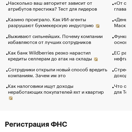
Насколько ваш авторитет зависит от
«От спо
атрибутов престижа? Тест для лидеров
глава к
Казино проиграло. Как ИИ-агенты
«Деньги
разрушают букмекерскую индустрию
Маск в 
Выживают сильнейших. Почему компании
Функции
избавляются от лучших сотрудников
основ э
Как банк Wildberries резко нарастил
ЕС раз
кредиты селлерам до атак на склады
нефти —
Сотрудники открыли новый способ вредить
Стресс 
компаниям. Зачем им это
доходов
Как налоговики ищут доходы
Что обв
неработающих покупателей яхт и квартир
для Tel
Регистрация ФНС