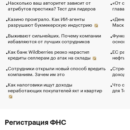
Насколько ваш авторитет зависит от
«От спо
атрибутов престижа? Тест для лидеров
глава к
Казино проиграло. Как ИИ-агенты
«Деньги
разрушают букмекерскую индустрию
Маск в 
Выживают сильнейших. Почему компании
Функции
избавляются от лучших сотрудников
основ э
Как банк Wildberries резко нарастил
ЕС раз
кредиты селлерам до атак на склады
нефти —
Сотрудники открыли новый способ вредить
Стресс 
компаниям. Зачем им это
доходов
Как налоговики ищут доходы
Что обв
неработающих покупателей яхт и квартир
для Tel
Регистрация ФНС