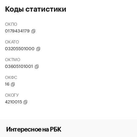
Коды статистики
ОКПО
0179434179
ОКАТО
03205501000
ОКТМО
03605101001
ОКФС
16
ОКОГУ
4210015
Интересное на РБК