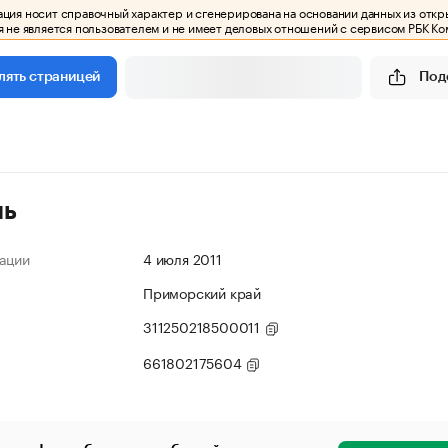
ия носит справочный характер и сгенерирована на основании данных из откр
 не является пользователем и не имеет деловых отношений с сервисом РБК Ко
Под
лять страницей
ль
ации
4 июля 2011
Приморский край
311250218500011
661802175604