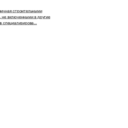
ничная строительными
 не включенными в другие
 в специализирова…