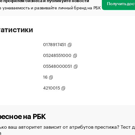
е профилем бизнеса и публикуйте новости
Получить дос
 узнаваемость и развивайте личный бренд на РБК
татистики
0178917451
05248551000
05548000051
16
4210015
есное на РБК
ко ваш авторитет зависит от атрибутов престижа? Тест д
в