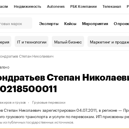
асли
Недвижимость
Autonews
РБК Компании
Телеканал
Р
К Курсы
РБК Life
Тренды
Визионеры
Национальные проекты
Эксперты
Кейсы
Мероприятия
О прое
онный клуб
Исследования
Кредитные рейтинги
Франшизы
Г
терия
IT и технологии
Малый бизнес
Маркетинг и прода
Проверка контрагентов
Политика
Экономика
Бизнес
ондратьев Степан Николаевич
ы
ВЛЕНО
ондратьев Степан Николаев
50218500011
ажиров и грузов
Грузовые перевозки
в Степан Николаевич зарегистрирован 04.07.2011, в регионе — Пр
го грузового транспорта и услуги по перевозкам. ИП присвоены 
ы из публичных государственных источников.