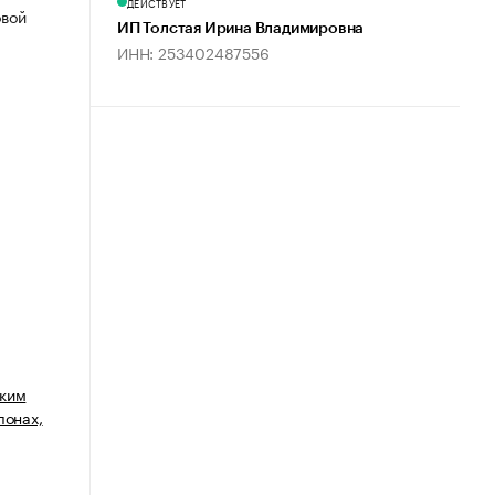
ДЕЙСТВУЕТ
овой
ИП Толстая Ирина Владимировна
ИНН: 253402487556
дким
лонах,