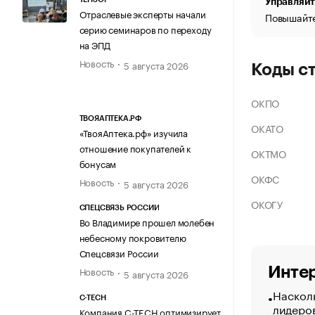
Управляйт
Отраслевые эксперты начали
Повышайте
серию семинаров по переходу
на ЭПД
Новость
5 августа 2026
Коды с
ОКПО
ТВОЯАПТЕКА.РФ
ОКАТО
«ТвояАптека.рф» изучила
отношение покупателей к
ОКТМО
бонусам
ОКФС
Новость
5 августа 2026
ОКОГУ
СПЕЦСВЯЗЬ РОССИИ
Во Владимире прошел молебен
небесному покровителю
Спецсвязи России
Интер
Новость
5 августа 2026
Насколь
C-TECH
лидеро
Компания C-TECH оптимизирует