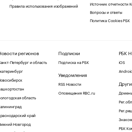
Источник отчетности 
Правила использования изображений
Вопросы и ответы
Политика Cookies РБК
Новости регионов
Подписки
РБК Н
анкт-Петербург и область
Подписка на РБК
iOS
катеринбург
Androi
Уведомления
Новосибирск
Други
RSS Новости
Башкортостан
Оповещения RBC.ru
Домены
ологодская область
Рег.об
Калининград
Рег.ре
раснодарский край
Знаком
Нижний Новгород
РБК Ко