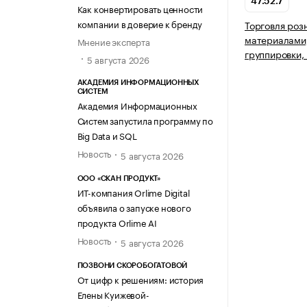
47.52.7
Как конвертировать ценности
компании в доверие к бренду
Торговля роз
материалами,
Мнение эксперта
группировки,
5 августа 2026
АКАДЕМИЯ ИНФОРМАЦИОННЫХ
СИСТЕМ
Академия Информационных
Систем запустила программу по
Big Data и SQL
Новость
5 августа 2026
ООО «СКАН ПРОДУКТ»
ИТ-компания Orlime Digital
объявила о запуске нового
продукта Orlime AI
Новость
5 августа 2026
ПОЗВОНИ СКОРОБОГАТОВОЙ
От цифр к решениям: история
Елены Куижевой-