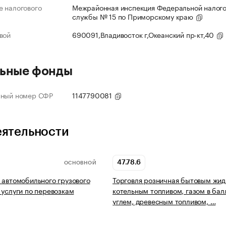
 налогового
Межрайонная инспекция Федеральной налог
службы № 15 по Приморскому краю
вой
690091,Владивосток г,Океанский пр-кт,40
ьные фонды
нный номер СФР
1147790081
еятельности
47.78.6
ОСНОВНОЙ
 автомобильного грузового
Торговля розничная бытовым жи
 услуги по перевозкам
котельным топливом, газом в бал
углем, древесным топливом, …