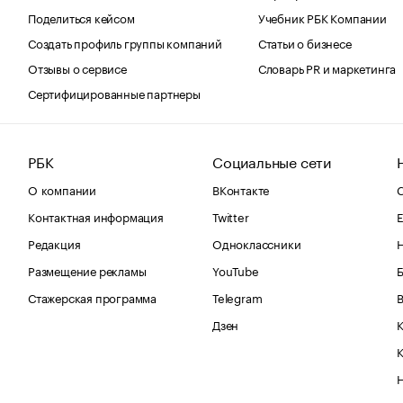
Поделиться кейсом
Учебник РБК Компании
Создать профиль группы компаний
Статьи о бизнесе
Отзывы о сервисе
Словарь PR и маркетинга
Сертифицированные партнеры
РБК
Социальные сети
О компании
ВКонтакте
С
Контактная информация
Twitter
Е
Редакция
Одноклассники
Размещение рекламы
YouTube
Стажерская программа
Telegram
В
Дзен
К