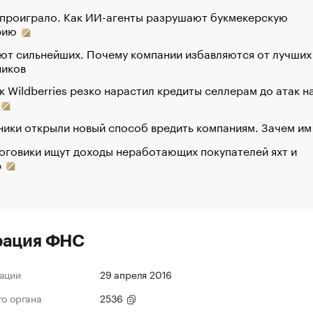
 проиграло. Как ИИ-агенты разрушают букмекерскую
рию
ют сильнейших. Почему компании избавляются от лучших
ников
к Wildberries резко нарастил кредиты селлерам до атак н
ики открыли новый способ вредить компаниям. Зачем им
оговики ищут доходы неработающих покупателей яхт и
р
рация ФНС
ации
29 апреля 2016
го органа
2536