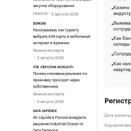
закупки оборудования
Казино
индуст
Новость
5 августа 2026
Выжива
ESIM365
сотруд
Рассказываю, как туристу
выбрать SIM-карту и мобильный
Как бан
интернет в Армении
склады
Мнение эксперта
Сотрудн
5 августа 2026
Как нал
кварти
ГПК «ПЕРСОНА КОНСАЛТ»
Почему ключевые решения по-
прежнему проходят через
собственника
Мнение эксперта
Регист
5 августа 2026
DATA SAPIENCE
Дата регистр
Air Liquide в России внедрила
решение Industrial Ocean от
Код налогово
Data Sapience