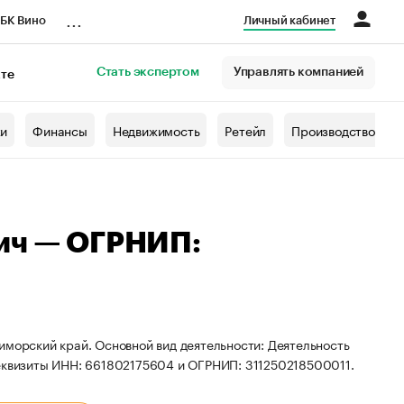
...
БК Вино
Личный кабинет
Стать экспертом
Управлять компанией
кте
азета
жи
Финансы
Недвижимость
Ретейл
Производство
ич — ОГРНИП:
иморский край. Основной вид деятельности: Деятельность
реквизиты ИНН: 661802175604 и ОГРНИП: 311250218500011.