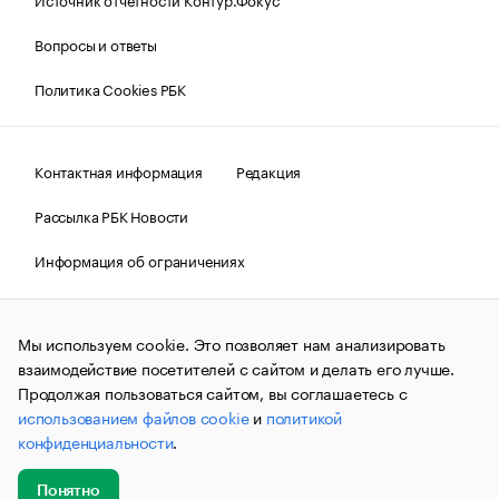
Вопросы и ответы
Политика Cookies РБК
Контактная информация
Редакция
Рассылка РБК Новости
Информация об ограничениях
Правовая информация
О соблюдении авторских прав
Мы используем cookie. Это позволяет нам анализировать
© АО «РОСБИЗНЕСКОНСАЛТИНГ»,
1995–2026.
Сообщения
и материалы информационного агентства «РБК»
взаимодействие посетителей с сайтом и делать его лучше.
(зарегистрировано Федеральной службой по надзору в сфере
Продолжая пользоваться сайтом, вы соглашаетесь с
связи, информационных технологий и массовых
использованием файлов cookie
и
политикой
коммуникаций (Роскомнадзор) 09.12.2015 за номером ИА
№ФС77-63848) сопровождаются пометкой «РБК». Отдельные
конфиденциальности
.
публикации могут содержать информацию,
не предназначенную для пользователей
до 18 лет.
companycardsfeedback@rbc.ru
Понятно