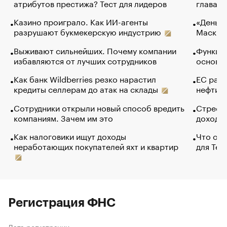
атрибутов престижа? Тест для лидеров
глава к
Казино проиграло. Как ИИ-агенты
«Деньги
разрушают букмекерскую индустрию
Маск в 
Выживают сильнейших. Почему компании
Функции
избавляются от лучших сотрудников
основ э
Как банк Wildberries резко нарастил
ЕС раз
кредиты селлерам до атак на склады
нефти —
Сотрудники открыли новый способ вредить
Стресс 
компаниям. Зачем им это
доходов
Как налоговики ищут доходы
Что обв
неработающих покупателей яхт и квартир
для Tel
Регистрация ФНС
Дата регистрации