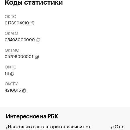
Коды статистики
ОКПО
0178904910
ОКАТО
05408000000
ОКТМО
05708000001
ОКФС
16
ОКОГУ
4210015
Интересное на РБК
Насколько ваш авторитет зависит от
«От спо