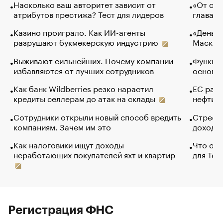
Насколько ваш авторитет зависит от
«От спо
атрибутов престижа? Тест для лидеров
глава к
Казино проиграло. Как ИИ-агенты
«Деньги
разрушают букмекерскую индустрию
Маск в 
Выживают сильнейших. Почему компании
Функции
избавляются от лучших сотрудников
основ э
Как банк Wildberries резко нарастил
ЕС раз
кредиты селлерам до атак на склады
нефти —
Сотрудники открыли новый способ вредить
Стресс 
компаниям. Зачем им это
доходов
Как налоговики ищут доходы
Что обв
неработающих покупателей яхт и квартир
для Tel
Регистрация ФНС