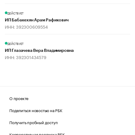
ДЕЙСТВУЕТ
ИП Бабакехян Арам Рафикович
ИНН: 392300609554
ДЕЙСТВУЕТ
ИП Глазачева Вера Владимировна
ИНН: 392301434579
О проекте
Поделиться новостью на РБК
Получить пробный доступ
Корпоративная подписка РБК