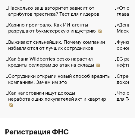
Насколько ваш авторитет зависит от
«От спо
атрибутов престижа? Тест для лидеров
глава к
Казино проиграло. Как ИИ-агенты
«Деньги
разрушают букмекерскую индустрию
Маск в 
Выживают сильнейших. Почему компании
Функции
избавляются от лучших сотрудников
основ э
Как банк Wildberries резко нарастил
ЕС раз
кредиты селлерам до атак на склады
нефти —
Сотрудники открыли новый способ вредить
Стресс 
компаниям. Зачем им это
доходов
Как налоговики ищут доходы
Что обв
неработающих покупателей яхт и квартир
для Tel
Регистрация ФНС