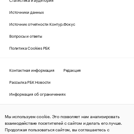
Источники данных
Источник отчетности Контур.Фокус
Вопросы и ответы
Политика Cookies РБК
Контактная информация
Редакция
Рассылка РБК Новости
Информация об ограничениях
Правовая информация
О соблюдении авторских прав
Мы используем cookie. Это позволяет нам анализировать
© АО «РОСБИЗНЕСКОНСАЛТИНГ»,
1995–2026.
Сообщения
и материалы информационного агентства «РБК»
взаимодействие посетителей с сайтом и делать его лучше.
(зарегистрировано Федеральной службой по надзору в сфере
Продолжая пользоваться сайтом, вы соглашаетесь с
связи, информационных технологий и массовых