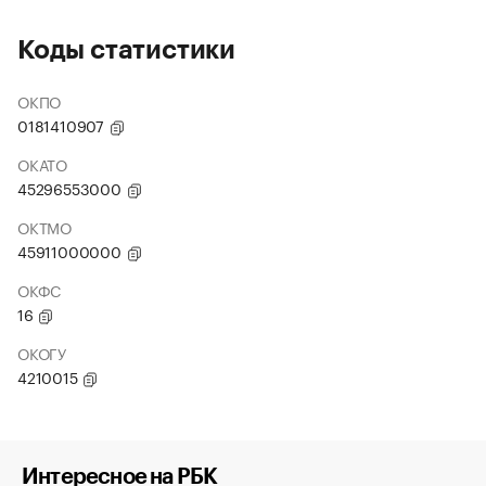
Коды статистики
ОКПО
0181410907
ОКАТО
45296553000
ОКТМО
45911000000
ОКФС
16
ОКОГУ
4210015
Интересное на РБК