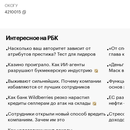
ОКОГУ
4210015
Интересное на РБК
Насколько ваш авторитет зависит от
«От спор
атрибутов престижа? Тест для лидеров
глава ко
Казино проиграло. Как ИИ-агенты
«Деньги б
разрушают букмекерскую индустрию
Маск в и
Выживают сильнейших. Почему компании
Функции 
избавляются от лучших сотрудников
основ эф
Как банк Wildberries резко нарастил
ЕС разре
кредиты селлерам до атак на склады
нефти — 
Сотрудники открыли новый способ вредить
Стресс о
компаниям. Зачем им это
доходов 
Как налоговики ищут доходы