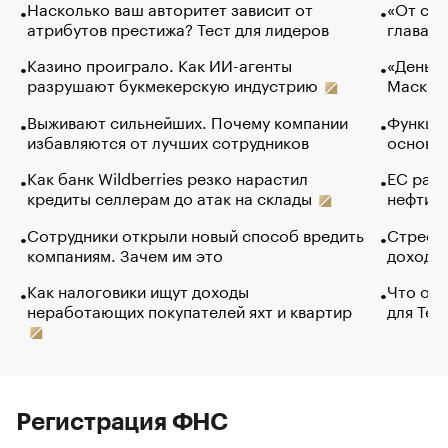
Насколько ваш авторитет зависит от
«От спо
атрибутов престижа? Тест для лидеров
глава к
Казино проиграло. Как ИИ-агенты
«Деньги
разрушают букмекерскую индустрию
Маск в 
Выживают сильнейших. Почему компании
Функции
избавляются от лучших сотрудников
основ э
Как банк Wildberries резко нарастил
ЕС раз
кредиты селлерам до атак на склады
нефти —
Сотрудники открыли новый способ вредить
Стресс 
компаниям. Зачем им это
доходов
Как налоговики ищут доходы
Что обв
неработающих покупателей яхт и квартир
для Tel
Регистрация ФНС