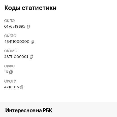
Коды статистики
ОКПО
0176719695
ОКАТО
46411000000
ОКТМО
46711000001
ОКФС
16
ОКОГУ
4210015
Интересное на РБК