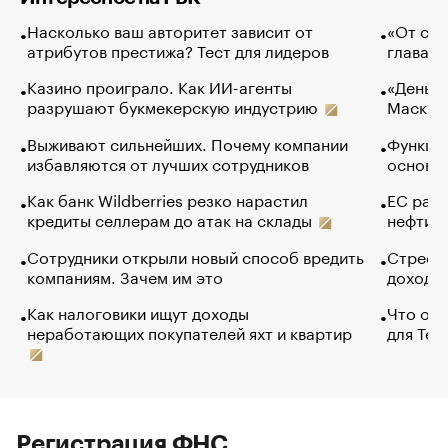
Насколько ваш авторитет зависит от
«От спо
атрибутов престижа? Тест для лидеров
глава к
Казино проиграло. Как ИИ-агенты
«Деньги
разрушают букмекерскую индустрию
Маск в 
Выживают сильнейших. Почему компании
Функции
избавляются от лучших сотрудников
основ э
Как банк Wildberries резко нарастил
ЕС раз
кредиты селлерам до атак на склады
нефти —
Сотрудники открыли новый способ вредить
Стресс 
компаниям. Зачем им это
доходов
Как налоговики ищут доходы
Что обв
неработающих покупателей яхт и квартир
для Tel
Регистрация ФНС