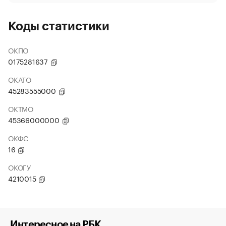
Коды статистики
ОКПО
0175281637
ОКАТО
45283555000
ОКТМО
45366000000
ОКФС
16
ОКОГУ
4210015
Интересное на РБК