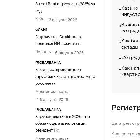
Street Beat выросла на 388% за
Казино
год
индуст
Кейс
6 августа 2026
Выжива
сотруд
ФЛАНТ
В продуктах Deckhouse
Как бан
появился ИИ-ассистент
склады
Новость
6 августа 2026
Сотрудн
ГЛОБАЛБАНКА
Как нал
Как инвестировать через
кварти
зарубежный счет: что доступно
россиянам
Мнение эксперта
6 августа 2026
Регист
ГЛОБАЛБАНКА
Зарубежный счет в 2026: что
Дата регистр
обязан сделать налоговый
резидент РФ
Код налогово
Мнение эксперта