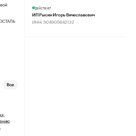
овой
ДЕЙСТВУЕТ
ИП Рысин Игорь Вячеславович
ОСТАЛЬ
ИНН: 504905642132
Все
ых,
щению
…