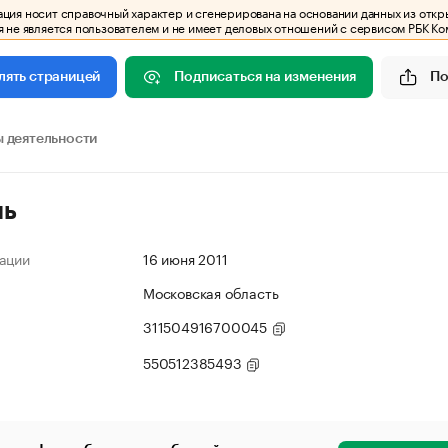
ия носит справочный характер и сгенерирована на основании данных из откр
 не является пользователем и не имеет деловых отношений с сервисом РБК Ко
Подписаться на изменения
По
лять страницей
 деятельности
ль
ации
16 июня 2011
Московская область
311504916700045
550512385493