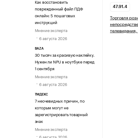
Как восстановить
47.91.4
поврежденный файл ПДФ
онлайн: 5 пошаговых
Торговля роз
инструкций
непосредств
Мнение эксперта
телевидения,
6 августа 2026
BAZA
30 тысяч за красивую наклейку.
Нужен ли NPU в ноутбуке перед
1 сентября
Мнение эксперта
6 августа 2026
ТМДЕКС
7 неочевидных причин, по
которым могут не
зарегистрировать товарный
знак
Мнение эксперта
6 августа 2026