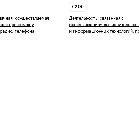
62.09
ничная, осуществляемая
Деятельность, связанная с
енно при помощи
использованием вычислительной 
 радио, телефона
и информационных технологий, п