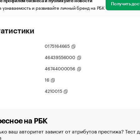
е профилем бизнеса и публикуйте новости
Получить дос
 узнаваемость и развивайте личный бренд на РБК
татистики
0175164665
46439556000
46744000056
16
4210015
есное на РБК
ко ваш авторитет зависит от атрибутов престижа? Тест д
в