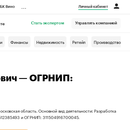
...
БК Вино
Личный кабинет
Стать экспертом
Управлять компанией
кте
азета
жи
Финансы
Недвижимость
Ретейл
Производство
ович — ОГРНИП:
осковская область. Основной вид деятельности: Разработка
0512385493 и ОГРНИП: 311504916700045.