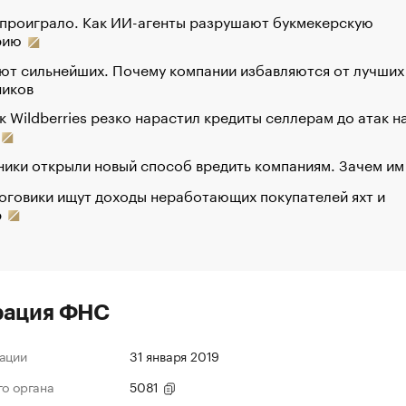
 проиграло. Как ИИ-агенты разрушают букмекерскую
рию
ют сильнейших. Почему компании избавляются от лучших
ников
к Wildberries резко нарастил кредиты селлерам до атак н
ики открыли новый способ вредить компаниям. Зачем им
оговики ищут доходы неработающих покупателей яхт и
р
рация ФНС
ации
31 января 2019
го органа
5081