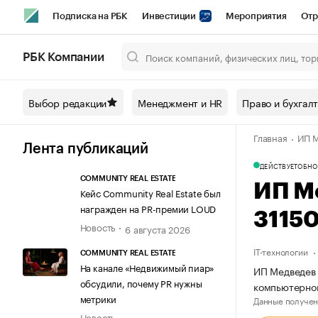
Подписка на РБК
Инвестиции
Мероприятия
Отр
Спорт
Школа управления РБК
РБК Образование
РБ
РБК Компании
Город
Стиль
Крипто
РБК Бизнес-среда
Дискусси
Выбор редакции
Менеджмент и HR
Право и бухгал
Спецпроекты СПб
Конференции СПб
Спецпроекты
Главная
ИП М
Технологии и медиа
Финансы
Рынок наличной валют
Лента публикаций
ДЕЙСТВУЕТ
ОБНО
COMMUNITY REAL ESTATE
ИП М
Кейс Community Real Estate был
награжден на PR-премии LOUD
3115
Новость
6 августа 2026
IT-технологии
COMMUNITY REAL ESTATE
На канале «Недвижимый пиар»
ИП Медведев 
обсудили, почему PR нужны
компьютерно
метрики
Данные получен
Новость