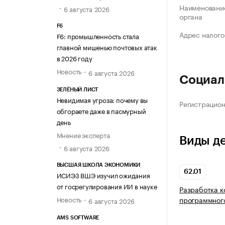
Наименование
6 августа 2026
органа
F6
Адрес налого
F6: промышленность стала
главной мишенью почтовых атак
в 2026 году
Новость
6 августа 2026
Социал
ЗЕЛЁНЫЙ ЛИСТ
Невидимая угроза: почему вы
Регистрацио
обгораете даже в пасмурный
день
Мнение эксперта
Виды д
6 августа 2026
ВЫСШАЯ ШКОЛА ЭКОНОМИКИ
62.01
ИСИЭЗ ВШЭ изучил ожидания
от госрегулирования ИИ в науке
Разработка 
Новость
программног
6 августа 2026
AMS SOFTWARE