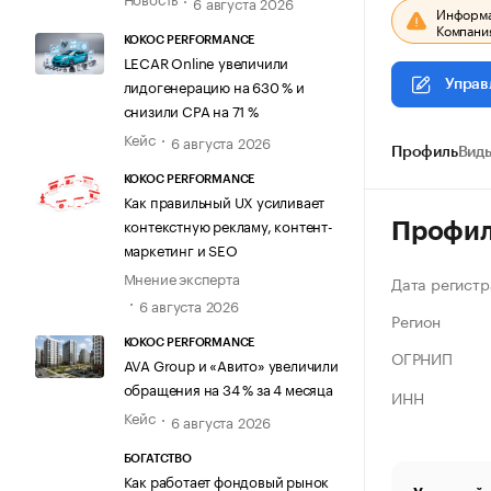
6 августа 2026
Информац
Компания
KOKOC PERFORMANCE
LECAR Online увеличили
лидогенерацию на 630 % и
Управ
снизили CPA на 71 %
Кейс
6 августа 2026
Профиль
Виды
KOKOC PERFORMANCE
Как правильный UX усиливает
контекстную рекламу, контент-
Профи
маркетинг и SEO
Мнение эксперта
Дата регистр
6 августа 2026
Регион
KOKOC PERFORMANCE
ОГРНИП
AVA Group и «Авито» увеличили
обращения на 34 % за 4 месяца
ИНН
Кейс
6 августа 2026
БОГАТСТВО
Как работает фондовый рынок