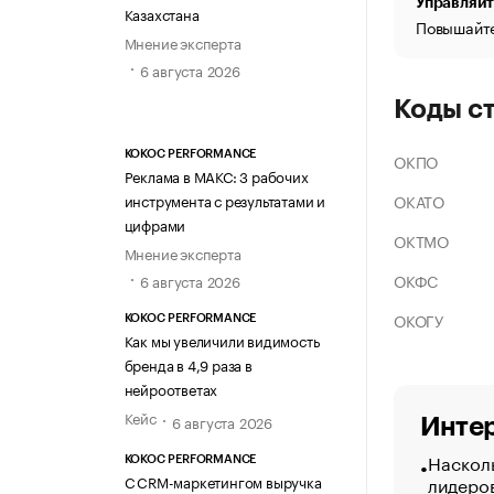
Управляйт
Казахстана
Повышайте
Мнение эксперта
6 августа 2026
Коды с
KOKOC PERFORMANCE
ОКПО
Реклама в МАКС: 3 рабочих
ОКАТО
инструмента с результатами и
цифрами
ОКТМО
Мнение эксперта
ОКФС
6 августа 2026
ОКОГУ
KOKOC PERFORMANCE
Как мы увеличили видимость
бренда в 4,9 раза в
нейроответах
Кейс
6 августа 2026
Интер
Насколь
KOKOC PERFORMANCE
С CRM-маркетингом выручка
лидеро