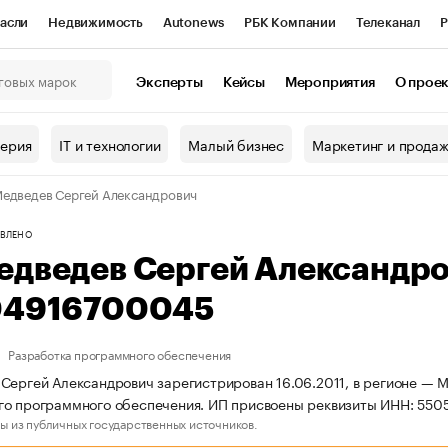
асли
Недвижимость
Autonews
РБК Компании
Телеканал
Р
К Курсы
РБК Life
Тренды
Визионеры
Национальные проекты
Эксперты
Кейсы
Мероприятия
О прое
онный клуб
Исследования
Кредитные рейтинги
Франшизы
Г
терия
IT и технологии
Малый бизнес
Маркетинг и прода
Проверка контрагентов
Политика
Экономика
Бизнес
едведев Сергей Александрович
ы
ВЛЕНО
едведев Сергей Александр
04916700045
Разработка программного обеспечения
Сергей Александрович зарегистрирован 16.06.2011, в регионе — М
го программного обеспечения. ИП присвоены реквизиты ИНН: 55
ы из публичных государственных источников.