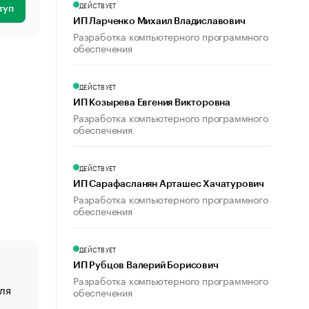
ДЕЙСТВУЕТ
туп
ИП Ларченко Михаил Владиславович
Разработка компьютерного программного
обеспечения
ДЕЙСТВУЕТ
ИП Козырева Евгения Викторовна
Разработка компьютерного программного
обеспечения
ДЕЙСТВУЕТ
ИП Сарафасланян Арташес Хачатурович
Разработка компьютерного программного
обеспечения
ДЕЙСТВУЕТ
ИП Рубцов Валерий Борисович
Разработка компьютерного программного
ля
«От спорта тело стареет иначе». Как живет глава ко
обеспечения
создавшей GTA