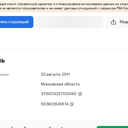
ия носит справочный характер и сгенерирована на основании данных из откр
 не является пользователем и не имеет деловых отношений с сервисом РБК Ко
Под
лять страницей
ль
ации
25 августа 2011
Московская область
311507423700040
503612641874