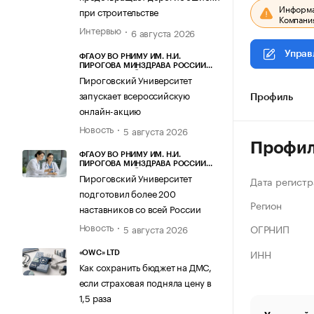
Информац
при строительстве
Компания
Интервью
6 августа 2026
Управ
ФГАОУ ВО РНИМУ ИМ. Н.И.
ПИРОГОВА МИНЗДРАВА РОССИИ
(ПИРОГОВСКИЙ УНИВЕРСИТЕТ)
Пироговский Университет
запускает всероссийскую
Профиль
онлайн-акцию
Новость
5 августа 2026
Профи
ФГАОУ ВО РНИМУ ИМ. Н.И.
ПИРОГОВА МИНЗДРАВА РОССИИ
(ПИРОГОВСКИЙ УНИВЕРСИТЕТ)
Пироговский Университет
Дата регистр
подготовил более 200
Регион
наставников со всей России
Новость
ОГРНИП
5 августа 2026
ИНН
«OWC» LTD
Как сохранить бюджет на ДМС,
если страховая подняла цену в
1,5 раза