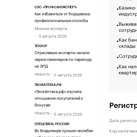
Казино
СЭС «ПРОФСАНЭКСПЕРТ»
индуст
Как избавиться от борщевика:
профессиональные способы
Выжива
Мнение эксперта
сотруд
5 августа 2026
Как бан
склады
ТЕНЗОР
Отраслевые эксперты начали
Сотрудн
серию семинаров по переходу
Как нал
на ЭПД
кварти
Новость
5 августа 2026
ТВОЯАПТЕКА.РФ
«ТвояАптека.рф» изучила
отношение покупателей к
бонусам
Регист
Новость
5 августа 2026
Дата регистр
СПЕЦСВЯЗЬ РОССИИ
Во Владимире прошел молебен
Код налогово
небесному покровителю