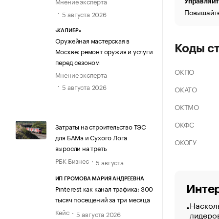
Мнение эксперта
Управляйт
Повышайте
5 августа 2026
«КАЛИБР»
Оружейная мастерская в
Коды с
Москве: ремонт оружия и услуги
перед сезоном
ОКПО
Мнение эксперта
5 августа 2026
ОКАТО
ОКТМО
ОКФС
Затраты на строительство ТЭС
для БАМа и Сухого Лога
ОКОГУ
выросли на треть
РБК Бизнес
5 августа
ИП ГРОМОВА МАРИЯ АНДРЕЕВНА
Интер
Pinterest как канал трафика: 300
тысяч посещений за три месяца
Насколь
Кейс
лидеро
5 августа 2026