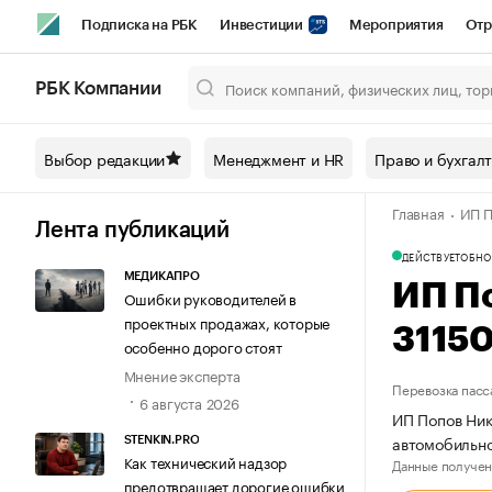
Подписка на РБК
Инвестиции
Мероприятия
Отр
Спорт
Школа управления РБК
РБК Образование
РБ
РБК Компании
Город
Стиль
Крипто
РБК Бизнес-среда
Дискусси
Выбор редакции
Менеджмент и HR
Право и бухгал
Спецпроекты СПб
Конференции СПб
Спецпроекты
Главная
ИП П
Технологии и медиа
Финансы
Рынок наличной валют
Лента публикаций
ДЕЙСТВУЕТ
ОБНО
МЕДИКАПРО
ИП П
Ошибки руководителей в
проектных продажах, которые
3115
особенно дорого стоят
Мнение эксперта
Перевозка пасс
6 августа 2026
ИП Попов Ник
автомобильно
STENKIN.PRO
Как технический надзор
Данные получен
предотвращает дорогие ошибки