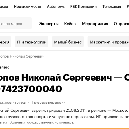
асли
Недвижимость
Autonews
РБК Компании
Телеканал
Р
К Курсы
РБК Life
Тренды
Визионеры
Национальные проекты
Эксперты
Кейсы
Мероприятия
О прое
онный клуб
Исследования
Кредитные рейтинги
Франшизы
Г
терия
IT и технологии
Малый бизнес
Маркетинг и прода
Проверка контрагентов
Политика
Экономика
Бизнес
опов Николай Сергеевич
ы
ВЛЕНО
опов Николай Сергеевич —
07423700040
ажиров и грузов
Грузовые перевозки
олай Сергеевич зарегистрирован 25.08.2011, в регионе — Московс
го грузового транспорта и услуги по перевозкам. ИП присвоены 
ы из публичных государственных источников.