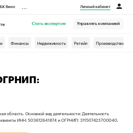
...
БК Вино
Личный кабинет
Стать экспертом
Управлять компанией
кте
азета
жи
Финансы
Недвижимость
Ретейл
Производство
 ОГРНИП:
кая область. Основной вид деятельности: Деятельность
реквизиты ИНН: 503612641874 и ОГРНИП: 311507423700040.