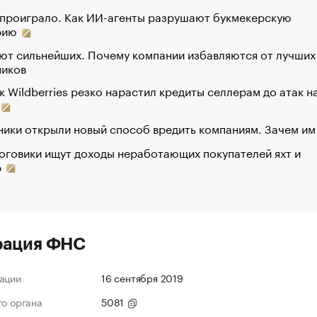
 проиграло. Как ИИ-агенты разрушают букмекерскую
рию
ют сильнейших. Почему компании избавляются от лучших
ников
к Wildberries резко нарастил кредиты селлерам до атак н
ики открыли новый способ вредить компаниям. Зачем им
оговики ищут доходы неработающих покупателей яхт и
р
рация ФНС
ации
16 сентября 2019
го органа
5081