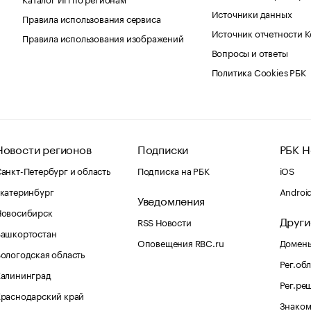
Источники данных
Правила использования сервиса
Источник отчетности 
Правила использования изображений
Вопросы и ответы
Политика Cookies РБК
Новости регионов
Подписки
РБК Н
анкт-Петербург и область
Подписка на РБК
iOS
катеринбург
Androi
Уведомления
Новосибирск
Други
RSS Новости
Башкортостан
Оповещения RBC.ru
Домены
ологодская область
Рег.об
Калининград
Рег.ре
раснодарский край
Знаком