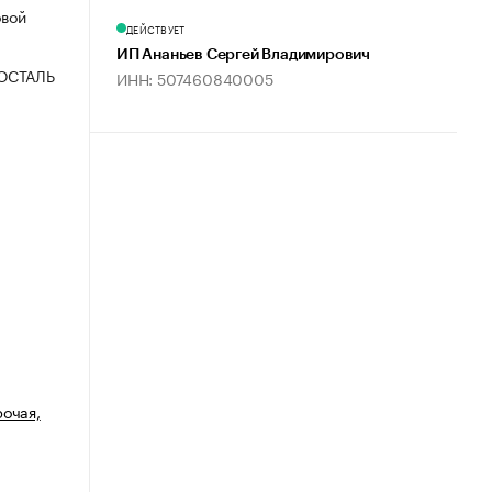
овой
ДЕЙСТВУЕТ
ИП Ананьев Сергей Владимирович
ОСТАЛЬ
ИНН: 507460840005
рочая,