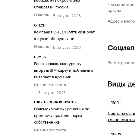
Наименование
Спецсвязи России
органа
Новость
5 августа 2026
Адрес налого
C-TECH
Компания C-TECH оптимизирует
закупки оборудования
Новость
5 августа 2026
Социал
ESIM365
Регистрацио
Рассказываю, как туристу
выбрать SIM-карту и мобильный
интернет в Армении
Виды д
Мнение эксперта
5 августа 2026
49.4
ГПК «ПЕРСОНА КОНСАЛТ»
Почему ключевые решения по-
Деятельность
прежнему проходят через
транспорта и
собственника
Мнение эксперта
49.32