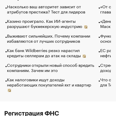
Насколько ваш авторитет зависит от
«От спо
атрибутов престижа? Тест для лидеров
глава к
Казино проиграло. Как ИИ-агенты
«Деньги
разрушают букмекерскую индустрию
Маск в 
Выживают сильнейших. Почему компании
Функции
избавляются от лучших сотрудников
основ э
Как банк Wildberries резко нарастил
ЕС раз
кредиты селлерам до атак на склады
нефти —
Сотрудники открыли новый способ вредить
Стресс 
компаниям. Зачем им это
доходов
Как налоговики ищут доходы
Что обв
неработающих покупателей яхт и квартир
для Tel
Регистрация ФНС