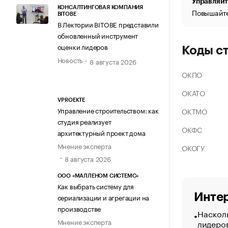
Управляйт
КОНСАЛТИНГОВАЯ КОМПАНИЯ
Повышайте
BITOBE
В Лектории BITOBE представили
обновленный инструмент
оценки лидеров
Коды с
Новость
8 августа 2026
ОКПО
ОКАТО
VPROEKTE
Управление строительством: как
ОКТМО
студия реализует
ОКФС
архитектурный проект дома
Мнение эксперта
ОКОГУ
8 августа 2026
ООО «МАЛЛЕНОМ СИСТЕМС»
Как выбрать систему для
Интер
сериализации и агрегации на
производстве
Насколь
Мнение эксперта
лидеро