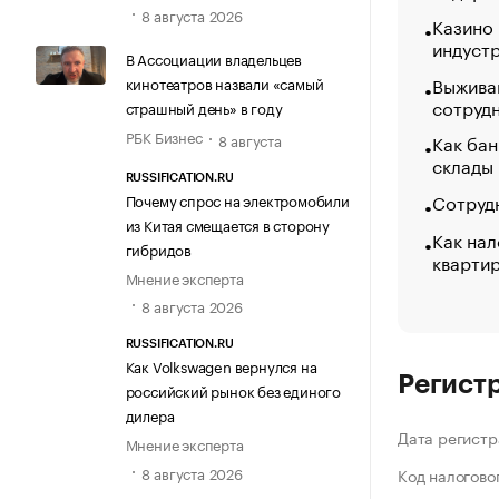
8 августа 2026
Казино
индуст
В Ассоциации владельцев
Выжива
кинотеатров назвали «самый
сотруд
страшный день» в году
РБК Бизнес
Как бан
8 августа
склады
RUSSIFICATION.RU
Сотрудн
Почему спрос на электромобили
из Китая смещается в сторону
Как нал
гибридов
кварти
Мнение эксперта
8 августа 2026
RUSSIFICATION.RU
Как Volkswagen вернулся на
Регист
российский рынок без единого
дилера
Дата регистр
Мнение эксперта
8 августа 2026
Код налогово