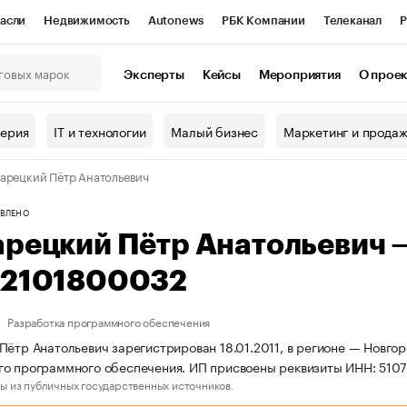
асли
Недвижимость
Autonews
РБК Компании
Телеканал
Р
К Курсы
РБК Life
Тренды
Визионеры
Национальные проекты
Эксперты
Кейсы
Мероприятия
О прое
онный клуб
Исследования
Кредитные рейтинги
Франшизы
Г
терия
IT и технологии
Малый бизнес
Маркетинг и прода
Проверка контрагентов
Политика
Экономика
Бизнес
арецкий Пётр Анатольевич
ы
ВЛЕНО
арецкий Пётр Анатольевич
32101800032
Разработка программного обеспечения
Пётр Анатольевич зарегистрирован 18.01.2011, в регионе — Новгор
го программного обеспечения. ИП присвоены реквизиты ИНН: 51
ы из публичных государственных источников.