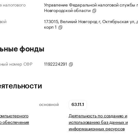
 налогового
Управление Федеральной налоговой службы 
Новгородской области
вой
173015, Великий Новгород г, Октябрьская ул, д
корп 1
ьные фонды
нный номер СФР
1192224291
еятельности
63.11.1
ОСНОВНОЙ
компьютерного
Деятельность по созданию и
о обеспечения
использованию баз данных и
информационных ресурсов