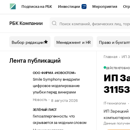
Подписка на РБК
Инвестиции
Мероприятия
Отр
Спорт
Школа управления РБК
РБК Образование
РБ
РБК Компании
Город
Стиль
Крипто
РБК Бизнес-среда
Дискусси
Выбор редакции
Менеджмент и HR
Право и бухгал
Спецпроекты СПб
Конференции СПб
Спецпроекты
Главная
ИП З
Технологии и медиа
Финансы
Рынок наличной валют
Лента публикаций
ДЕЙСТВУЕТ
ОБНО
ООО ФИРМА «НОВОСТОМ»
ИП З
Smile Symphony внедрили
цифровое моделирование
3115
улыбки перед винирами
Новость
8 августа 2026
IT-технологии
ИП Зарецкий 
ЗЕЛЁНЫЙ ЛИСТ
Гипоаллергенность: что
компьютерно
скрывается за модным словом
Данные получен
Мнение эксперта