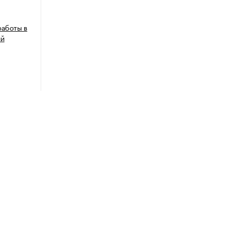
работы в
ий