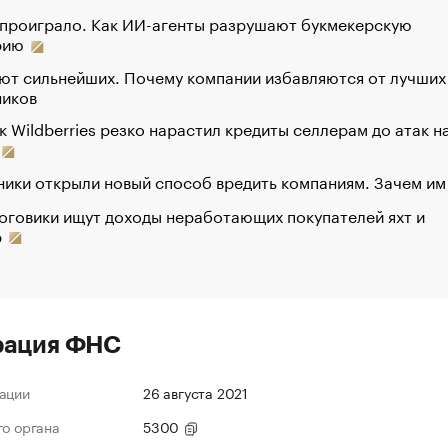
 проиграло. Как ИИ-агенты разрушают букмекерскую
рию
ют сильнейших. Почему компании избавляются от лучших
ников
к Wildberries резко нарастил кредиты селлерам до атак н
ики открыли новый способ вредить компаниям. Зачем им
оговики ищут доходы неработающих покупателей яхт и
р
рация ФНС
ации
26 августа 2021
го органа
5300