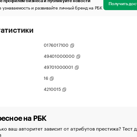
е профилем бизнеса и публикуйте новости
Получить дос
 узнаваемость и развивайте личный бренд на РБК
татистики
0176017100
49401000000
49701000001
16
4210015
есное на РБК
ко ваш авторитет зависит от атрибутов престижа? Тест д
в