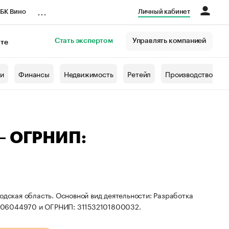
...
БК Вино
Личный кабинет
Стать экспертом
Управлять компанией
кте
азета
жи
Финансы
Недвижимость
Ретейл
Производство
 — ОГРНИП:
одская область. Основной вид деятельности: Разработка
0706044970 и ОГРНИП: 311532101800032.