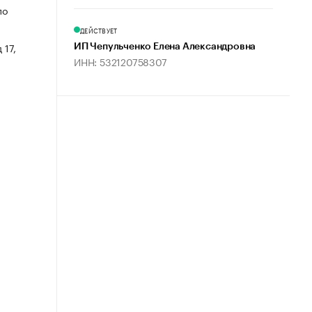
по
ДЕЙСТВУЕТ
 17,
ИП Чепульченко Елена Александровна
ИНН: 532120758307