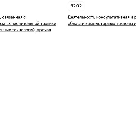
62.02
, связанная с
Деятельность консультативная и 
ем вычислительной техники
области компьютерных технолог
нных технологий, прочая