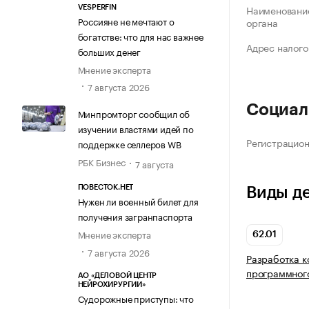
Наименование
VESPERFIN
Россияне не мечтают о
органа
богатстве: что для нас важнее
Адрес налого
больших денег
Мнение эксперта
7 августа 2026
Социал
Минпромторг сообщил об
изучении властями идей по
Регистрацио
поддержке селлеров WB
РБК Бизнес
7 августа
ПОВЕСТОК.НЕТ
Виды д
Нужен ли военный билет для
получения загранпаспорта
Мнение эксперта
62.01
7 августа 2026
Разработка 
программног
АО «ДЕЛОВОЙ ЦЕНТР
НЕЙРОХИРУРГИИ»
Судорожные приступы: что