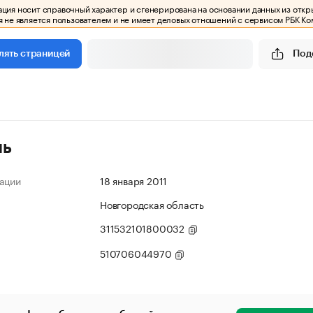
ия носит справочный характер и сгенерирована на основании данных из откр
 не является пользователем и не имеет деловых отношений с сервисом РБК Ко
Под
лять страницей
ль
ации
18 января 2011
Новгородская область
311532101800032
510706044970