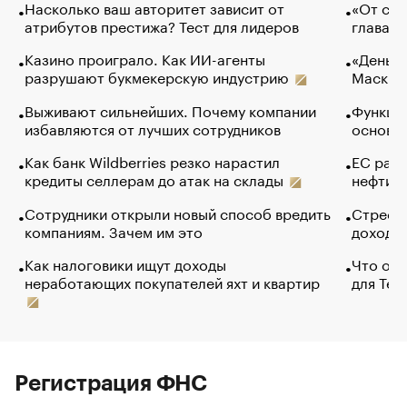
Насколько ваш авторитет зависит от
«От спо
атрибутов престижа? Тест для лидеров
глава к
Казино проиграло. Как ИИ-агенты
«Деньги
разрушают букмекерскую индустрию
Маск в 
Выживают сильнейших. Почему компании
Функции
избавляются от лучших сотрудников
основ э
Как банк Wildberries резко нарастил
ЕС раз
кредиты селлерам до атак на склады
нефти —
Сотрудники открыли новый способ вредить
Стресс 
компаниям. Зачем им это
доходов
Как налоговики ищут доходы
Что обв
неработающих покупателей яхт и квартир
для Tel
Регистрация ФНС