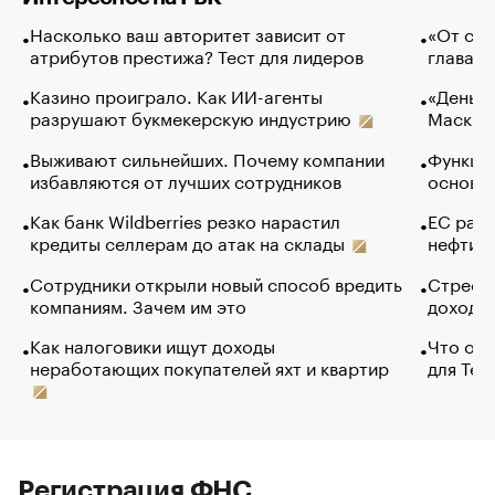
Насколько ваш авторитет зависит от
«От спо
атрибутов престижа? Тест для лидеров
глава к
Казино проиграло. Как ИИ-агенты
«Деньги
разрушают букмекерскую индустрию
Маск в 
Выживают сильнейших. Почему компании
Функции
избавляются от лучших сотрудников
основ э
Как банк Wildberries резко нарастил
ЕС раз
кредиты селлерам до атак на склады
нефти —
Сотрудники открыли новый способ вредить
Стресс 
компаниям. Зачем им это
доходов
Как налоговики ищут доходы
Что обв
неработающих покупателей яхт и квартир
для Tel
Регистрация ФНС