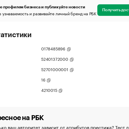
е профилем бизнеса и публикуйте новости
Получить дос
 узнаваемость и развивайте личный бренд на РБК
татистики
0178485896
52401372000
52701000001
16
4210015
есное на РБК
ко ваш авторитет зависит от атрибутов престижа? Тест д