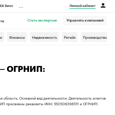
...
БК Вино
Личный кабинет
Стать экспертом
Управлять компанией
кте
азета
жи
Финансы
Недвижимость
Ретейл
Производство
 — ОГРНИП:
я область. Основной вид деятельности: Деятельность агентов
. ИП присвоены реквизиты ИНН: 550506398511 и ОГРНИП: