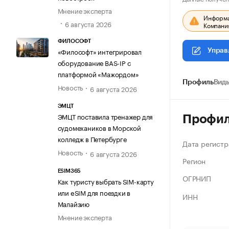
Мнение эксперта
Информац
6 августа 2026
Компания
ФИЛОСОФТ
«Философт» интегрировал
Управ
оборудование BAS-IP с
платформой «Мажордом»
Профиль
Виды
Новость
6 августа 2026
ЭМЦТ
ЭМЦТ поставила тренажер для
Профи
судомехаников в Морской
колледж в Петербурге
Дата регистр
Новость
6 августа 2026
Регион
ESIM365
ОГРНИП
Как туристу выбрать SIM-карту
или eSIM для поездки в
ИНН
Малайзию
Мнение эксперта