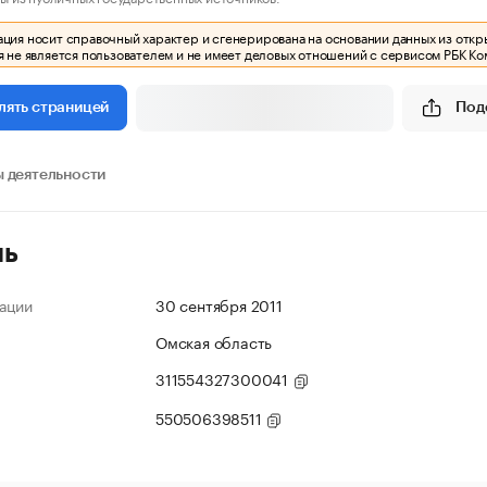
ия носит справочный характер и сгенерирована на основании данных из откр
 не является пользователем и не имеет деловых отношений с сервисом РБК Ко
Под
лять страницей
 деятельности
ль
ации
30 сентября 2011
Омская область
311554327300041
550506398511