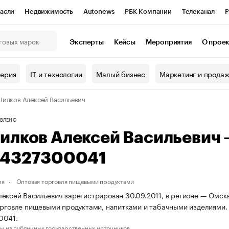
асли
Недвижимость
Autonews
РБК Компании
Телеканал
Р
К Курсы
РБК Life
Тренды
Визионеры
Национальные проекты
Эксперты
Кейсы
Мероприятия
О прое
онный клуб
Исследования
Кредитные рейтинги
Франшизы
Г
терия
IT и технологии
Малый бизнес
Маркетинг и прода
Проверка контрагентов
Политика
Экономика
Бизнес
илков Алексей Васильевич
ы
ВЛЕНО
илков Алексей Васильевич
54327300041
ля
Оптовая торговля пищевыми продуктами
ексей Васильевич зарегистрирован 30.09.2011, в регионе — Омска
орговле пищевыми продуктами, напитками и табачными изделиями
0041.
ы из публичных государственных источников.