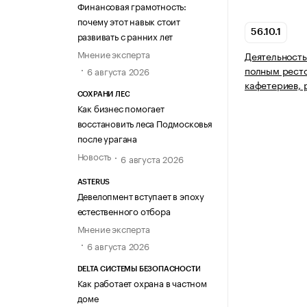
Финансовая грамотность:
почему этот навык стоит
56.10.1
развивать с ранних лет
Мнение эксперта
Деятельность
полным рест
6 августа 2026
кафетериев, 
СОХРАНИ ЛЕС
Как бизнес помогает
восстановить леса Подмосковья
после урагана
Новость
6 августа 2026
ASTERUS
Девелопмент вступает в эпоху
естественного отбора
Мнение эксперта
6 августа 2026
DELTA СИСТЕМЫ БЕЗОПАСНОСТИ
Как работает охрана в частном
доме