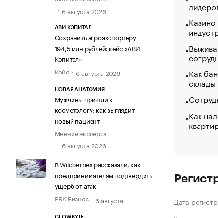
лидеро
6 августа 2026
Казино
АВИ КЭПИТАЛ
индуст
Сохранить агроэкспортеру
Выжива
194,5 млн рублей: кейс «АВИ
сотруд
Кэпитал»
Кейс
Как бан
6 августа 2026
склады
НОВАЯ АНАТОМИЯ
Сотрудн
Мужчины пришли к
косметологу: как выглядит
Как нал
новый пациент
кварти
Мнение эксперта
6 августа 2026
В Wildberries рассказали, как
предпринимателям подтвердить
Регист
ущерб от атак
РБК Бизнес
6 августа
Дата регистр
GLOWBYTE