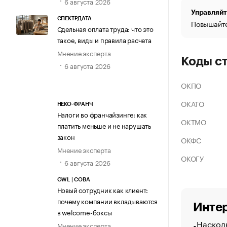
6 августа 2026
Управляйт
СПЕКТРДАТА
Повышайте
Сдельная оплата труда: что это
такое, виды и правила расчета
Мнение эксперта
Коды с
6 августа 2026
ОКПО
ОКАТО
НЕКО-ФРАНЧ
Налоги во франчайзинге: как
ОКТМО
платить меньше и не нарушать
закон
ОКФС
Мнение эксперта
ОКОГУ
6 августа 2026
OWL | СОВА
Новый сотрудник как клиент:
почему компании вкладываются
Интер
в welcome-боксы
Насколь
Мнение эксперта