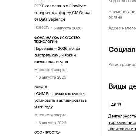
Код налогово
РСХБ совместно с GlowByte
Наименование
внедрил платформу CM Ocean
органа
от Data Sapience
Новость
Адрес налого
6 августа 2026
ФОНД «НАУКА. ИСКУССТВО.
ТЕХНОЛОГИИ»
Персеиды — 2026: когда
Социал
смотреть самый яркий
звездопад августа
Регистрацио
Мнение эксперта
6 августа 2026
Виды д
EXNODE
еСИМ Беларусь: как купить,
установить и активировать в
46.17
2026 году
Мнение эксперта
Деятельность
торговле пищ
6 августа 2026
напитками и 
ООО «ПРОСТО.»