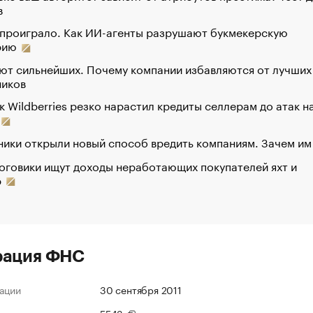
в
 проиграло. Как ИИ-агенты разрушают букмекерскую
рию
ют сильнейших. Почему компании избавляются от лучших
ников
к Wildberries резко нарастил кредиты селлерам до атак н
ики открыли новый способ вредить компаниям. Зачем им
оговики ищут доходы неработающих покупателей яхт и
р
рация ФНС
ации
30 сентября 2011