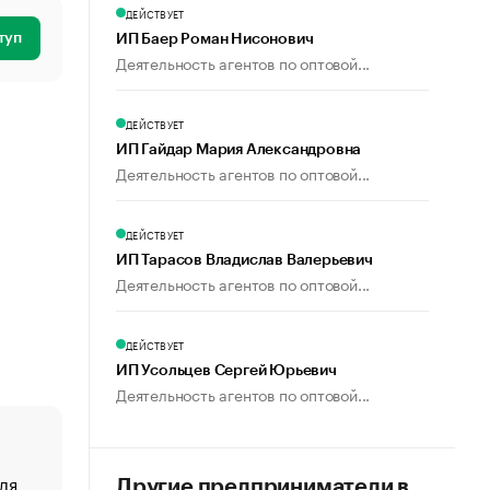
ДЕЙСТВУЕТ
туп
ИП Баер Роман Нисонович
Деятельность агентов по оптовой...
ДЕЙСТВУЕТ
ИП Гайдар Мария Александровна
Деятельность агентов по оптовой...
ДЕЙСТВУЕТ
ИП Тарасов Владислав Валерьевич
Деятельность агентов по оптовой...
ДЕЙСТВУЕТ
ИП Усольцев Сергей Юрьевич
Деятельность агентов по оптовой...
ля
«От спорта тело стареет иначе». Как живет глава ко
Другие предприниматели в