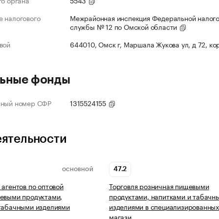
го органа
5543
 налогового
Межрайонная инспекция Федеральной налог
службы № 12 по Омской области
вой
644010, Омск г, Маршала Жукова ул, д 72, ко
ьные фонды
нный номер СФР
1315524155
еятельности
47.2
ОСНОВНОЙ
 агентов по оптовой
Торговля розничная пищевыми
евыми продуктами,
продуктами, напитками и табачн
табачными изделиями
изделиями в специализированны
магази…