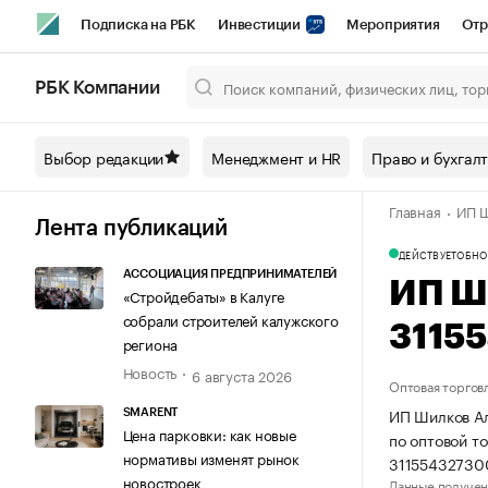
Подписка на РБК
Инвестиции
Мероприятия
Отр
Спорт
Школа управления РБК
РБК Образование
РБ
РБК Компании
Город
Стиль
Крипто
РБК Бизнес-среда
Дискусси
Выбор редакции
Менеджмент и HR
Право и бухгал
Спецпроекты СПб
Конференции СПб
Спецпроекты
Главная
ИП Ш
Технологии и медиа
Финансы
Рынок наличной валют
Лента публикаций
ДЕЙСТВУЕТ
ОБНО
АССОЦИАЦИЯ ПРЕДПРИНИМАТЕЛЕЙ
ИП Ш
«Стройдебаты» в Калуге
собрали строителей калужского
3115
региона
Новость
6 августа 2026
Оптовая торгов
ИП Шилков Ал
SMARENT
Цена парковки: как новые
по оптовой т
нормативы изменят рынок
31155432730
новостроек
Данные получен