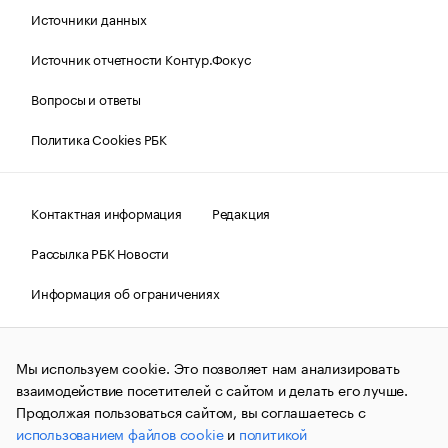
Источники данных
Источник отчетности Контур.Фокус
Вопросы и ответы
Политика Cookies РБК
Контактная информация
Редакция
Рассылка РБК Новости
Информация об ограничениях
Правовая информация
О соблюдении авторских прав
Мы используем cookie. Это позволяет нам анализировать
© АО «РОСБИЗНЕСКОНСАЛТИНГ»,
1995–2026.
Сообщения
и материалы информационного агентства «РБК»
взаимодействие посетителей с сайтом и делать его лучше.
(зарегистрировано Федеральной службой по надзору в сфере
Продолжая пользоваться сайтом, вы соглашаетесь с
связи, информационных технологий и массовых
использованием файлов cookie
и
политикой
коммуникаций (Роскомнадзор) 09.12.2015 за номером ИА