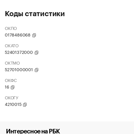
Коды статистики
ОКПО
0178486068
ОКАТО
52401372000
ОКТМО
52701000001
ОКФС
16
ОКОГУ
4210015
Интересное на РБК