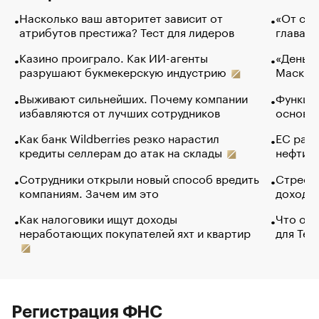
Насколько ваш авторитет зависит от
«От спо
атрибутов престижа? Тест для лидеров
глава к
Казино проиграло. Как ИИ-агенты
«Деньги
разрушают букмекерскую индустрию
Маск в 
Выживают сильнейших. Почему компании
Функции
избавляются от лучших сотрудников
основ э
Как банк Wildberries резко нарастил
ЕС раз
кредиты селлерам до атак на склады
нефти —
Сотрудники открыли новый способ вредить
Стресс 
компаниям. Зачем им это
доходов
Как налоговики ищут доходы
Что обв
неработающих покупателей яхт и квартир
для Tel
Регистрация ФНС