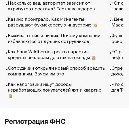
Насколько ваш авторитет зависит от
«От спо
атрибутов престижа? Тест для лидеров
глава к
Казино проиграло. Как ИИ-агенты
«Деньги
разрушают букмекерскую индустрию
Маск в 
Выживают сильнейших. Почему компании
Функции
избавляются от лучших сотрудников
основ э
Как банк Wildberries резко нарастил
ЕС раз
кредиты селлерам до атак на склады
нефти —
Сотрудники открыли новый способ вредить
Стресс 
компаниям. Зачем им это
доходов
Как налоговики ищут доходы
Что обв
неработающих покупателей яхт и квартир
для Tel
Регистрация ФНС