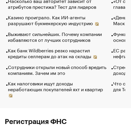
Насколько ваш авторитет зависит от
«От спо
атрибутов престижа? Тест для лидеров
глава к
Казино проиграло. Как ИИ-агенты
«Деньги
разрушают букмекерскую индустрию
Маск в 
Выживают сильнейших. Почему компании
Функции
избавляются от лучших сотрудников
основ э
Как банк Wildberries резко нарастил
ЕС раз
кредиты селлерам до атак на склады
нефти —
Сотрудники открыли новый способ вредить
Стресс 
компаниям. Зачем им это
доходов
Как налоговики ищут доходы
Что обв
неработающих покупателей яхт и квартир
для Tel
Регистрация ФНС