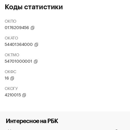
Коды статистики
ОКПО
0176209456
ОКАТО
54401364000
ОКТМО
54701000001
ОКФС
16
ОКОГУ
4210015
Интересное на РБК