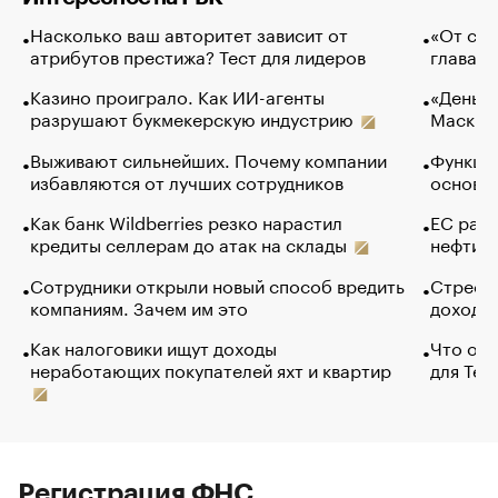
Насколько ваш авторитет зависит от
«От спо
атрибутов престижа? Тест для лидеров
глава к
Казино проиграло. Как ИИ-агенты
«Деньги
разрушают букмекерскую индустрию
Маск в 
Выживают сильнейших. Почему компании
Функции
избавляются от лучших сотрудников
основ э
Как банк Wildberries резко нарастил
ЕС раз
кредиты селлерам до атак на склады
нефти —
Сотрудники открыли новый способ вредить
Стресс 
компаниям. Зачем им это
доходов
Как налоговики ищут доходы
Что обв
неработающих покупателей яхт и квартир
для Tel
Регистрация ФНС