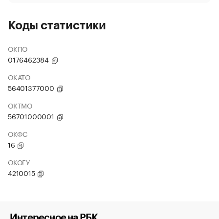
Коды статистики
ОКПО
0176462384
ОКАТО
56401377000
ОКТМО
56701000001
ОКФС
16
ОКОГУ
4210015
Интересное на РБК