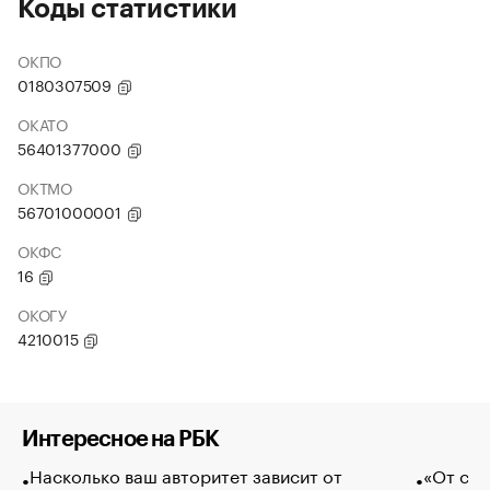
Коды статистики
ОКПО
0180307509
ОКАТО
56401377000
ОКТМО
56701000001
ОКФС
16
ОКОГУ
4210015
Интересное на РБК
Насколько ваш авторитет зависит от
«От спо