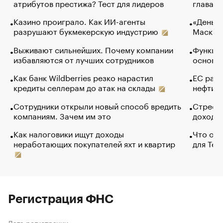
атрибутов престижа? Тест для лидеров
глава к
Казино проиграло. Как ИИ-агенты
«Деньги
разрушают букмекерскую индустрию
Маск в 
Выживают сильнейших. Почему компании
Функции
избавляются от лучших сотрудников
основ э
Как банк Wildberries резко нарастил
ЕС раз
кредиты селлерам до атак на склады
нефти —
Сотрудники открыли новый способ вредить
Стресс 
компаниям. Зачем им это
доходов
Как налоговики ищут доходы
Что обв
неработающих покупателей яхт и квартир
для Tel
Регистрация ФНС
Дата регистрации