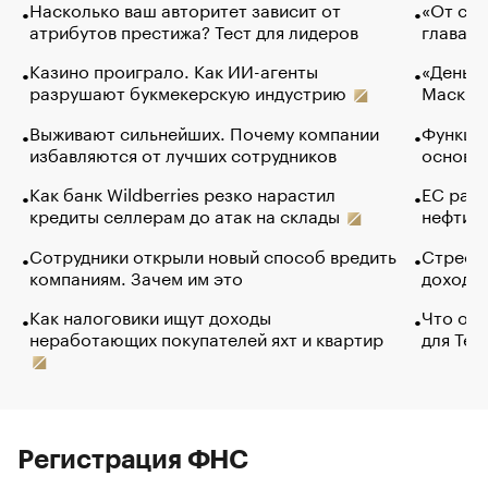
Насколько ваш авторитет зависит от
«От спо
атрибутов престижа? Тест для лидеров
глава к
Казино проиграло. Как ИИ-агенты
«Деньги
разрушают букмекерскую индустрию
Маск в 
Выживают сильнейших. Почему компании
Функции
избавляются от лучших сотрудников
основ э
Как банк Wildberries резко нарастил
ЕС раз
кредиты селлерам до атак на склады
нефти —
Сотрудники открыли новый способ вредить
Стресс 
компаниям. Зачем им это
доходов
Как налоговики ищут доходы
Что обв
неработающих покупателей яхт и квартир
для Tel
Регистрация ФНС