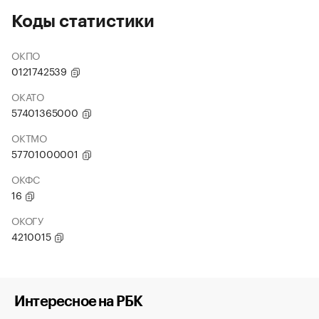
Коды статистики
ОКПО
0121742539
ОКАТО
57401365000
ОКТМО
57701000001
ОКФС
16
ОКОГУ
4210015
Интересное на РБК