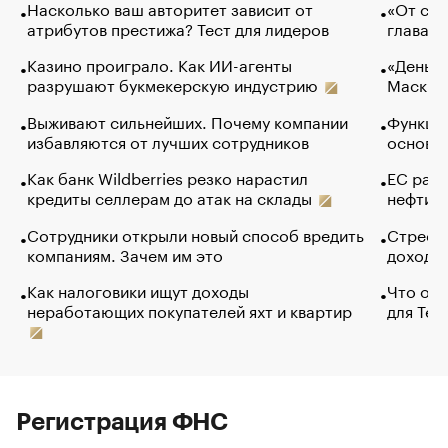
Насколько ваш авторитет зависит от
«От спо
атрибутов престижа? Тест для лидеров
глава к
Казино проиграло. Как ИИ-агенты
«Деньги
разрушают букмекерскую индустрию
Маск в 
Выживают сильнейших. Почему компании
Функции
избавляются от лучших сотрудников
основ э
Как банк Wildberries резко нарастил
ЕС раз
кредиты селлерам до атак на склады
нефти —
Сотрудники открыли новый способ вредить
Стресс 
компаниям. Зачем им это
доходов
Как налоговики ищут доходы
Что обв
неработающих покупателей яхт и квартир
для Tel
Регистрация ФНС