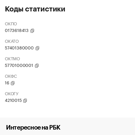
Коды статистики
ОКПО
0173618413
ОКАТО
57401380000
ОКТМО
57701000001
ОКФС
16
ОКОГУ
4210015
Интересное на РБК