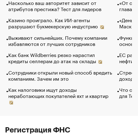
Насколько ваш авторитет зависит от
«От спо
атрибутов престижа? Тест для лидеров
глава к
Казино проиграло. Как ИИ-агенты
«Деньги
разрушают букмекерскую индустрию
Маск в 
Выживают сильнейших. Почему компании
Функции
избавляются от лучших сотрудников
основ э
Как банк Wildberries резко нарастил
ЕС раз
кредиты селлерам до атак на склады
нефти —
Сотрудники открыли новый способ вредить
Стресс 
компаниям. Зачем им это
доходов
Как налоговики ищут доходы
Что обв
неработающих покупателей яхт и квартир
для Tel
Регистрация ФНС