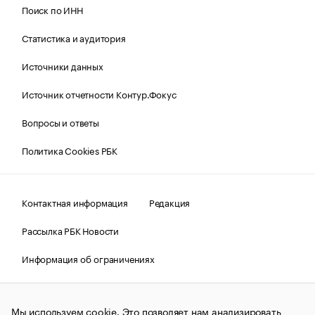
Поиск по ИНН
Статистика и аудитория
Источники данных
Источник отчетности Контур.Фокус
Вопросы и ответы
Политика Cookies РБК
Контактная информация
Редакция
Рассылка РБК Новости
Информация об ограничениях
Правовая информация
О соблюдении авторских прав
Мы используем cookie. Это позволяет нам анализировать
© АО «РОСБИЗНЕСКОНСАЛТИНГ»,
1995–2026.
Сообщения