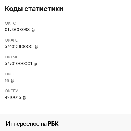
Коды статистики
ОКПО
0173636063
ОКАТО
57401380000
ОКТМО
57701000001
ОКФС
16
ОКОГУ
4210015
Интересное на РБК