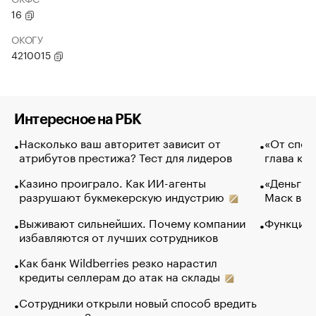
16
ОКОГУ
4210015
Интересное на РБК
Насколько ваш авторитет зависит от
«От спор
атрибутов престижа? Тест для лидеров
глава ко
Казино проиграло. Как ИИ-агенты
«Деньги б
разрушают букмекерскую индустрию
Маск в и
Выживают сильнейших. Почему компании
Функции 
избавляются от лучших сотрудников
Как банк Wildberries резко нарастил
кредиты селлерам до атак на склады
Сотрудники открыли новый способ вредить
компаниям. Зачем им это