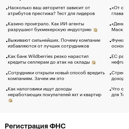
Насколько ваш авторитет зависит от
«От спо
атрибутов престижа? Тест для лидеров
глава к
Казино проиграло. Как ИИ-агенты
«Деньги
разрушают букмекерскую индустрию
Маск в 
Выживают сильнейших. Почему компании
Функции
избавляются от лучших сотрудников
основ э
Как банк Wildberries резко нарастил
ЕС раз
кредиты селлерам до атак на склады
нефти —
Сотрудники открыли новый способ вредить
Стресс 
компаниям. Зачем им это
доходов
Как налоговики ищут доходы
Что обв
неработающих покупателей яхт и квартир
для Tel
Регистрация ФНС