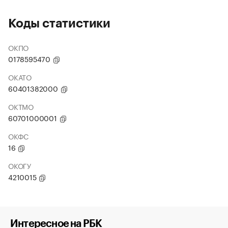
Коды статистики
ОКПО
0178595470
ОКАТО
60401382000
ОКТМО
60701000001
ОКФС
16
ОКОГУ
4210015
Интересное на РБК