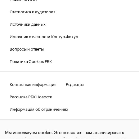
Статистика и аудитория
Источники данных
Источник отчетности Контур.Фокус
Вопросы и ответы
Политика Cookies РБК
Контактная информация
Редакция
Рассылка РБК Новости
Информация об ограничениях
Правовая информация
О соблюдении авторских прав
Мы используем cookie. Это позволяет нам анализировать
© АО «РОСБИЗНЕСКОНСАЛТИНГ»,
1995–2026.
Сообщения
и материалы информационного агентства «РБК»
взаимодействие посетителей с сайтом и делать его лучше.