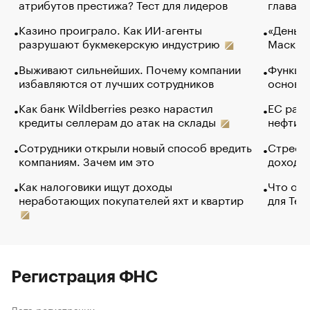
атрибутов престижа? Тест для лидеров
глава к
Казино проиграло. Как ИИ-агенты
«Деньги
разрушают букмекерскую индустрию
Маск в 
Выживают сильнейших. Почему компании
Функции
избавляются от лучших сотрудников
основ э
Как банк Wildberries резко нарастил
ЕС раз
кредиты селлерам до атак на склады
нефти —
Сотрудники открыли новый способ вредить
Стресс 
компаниям. Зачем им это
доходов
Как налоговики ищут доходы
Что обв
неработающих покупателей яхт и квартир
для Tel
Регистрация ФНС
Дата регистрации