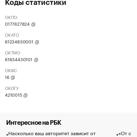
Коды статистики
ОКПО
0177627824
ОКАТО
61234830001
ОКТМО
61634430101
ОКФС
16
ОКОГУ
4210015
Интересное на РБК
Насколько ваш авторитет зависит от
«От спо